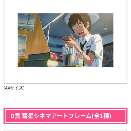
(A4サイズ)
D賞 彗星シネマアートフレーム(全1種)