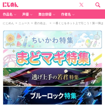
に
じ
め
ん
作品名
声優
舞台俳優
作者名
にじめん
>
ニュース
>
君の名は。
> 一番くじをネット上で引こう！第一弾は