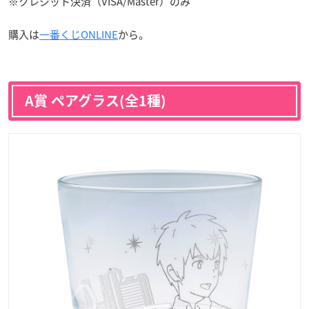
※クレジット決済（VISA/Master）のみ
購入は
一番くじONLINE
から。
A賞 ペアグラス(全1種)