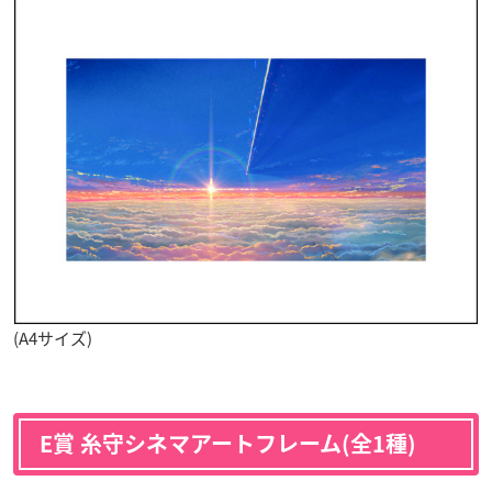
(A4サイズ)
E賞 糸守シネマアートフレーム(全1種)