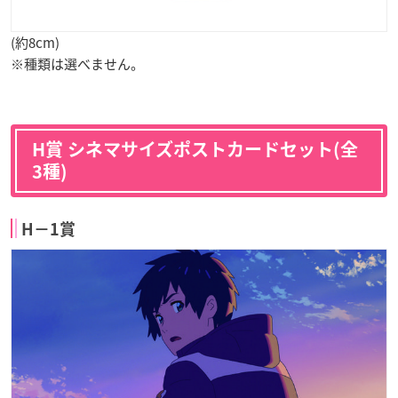
(約8cm)
※種類は選べません。
H賞 シネマサイズポストカードセット(全
3種)
H−1賞