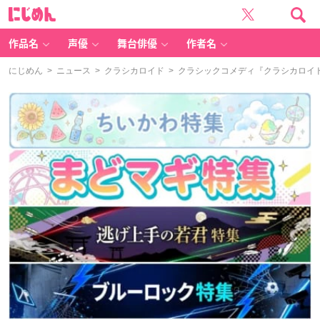
に
じ
め
ん
作品名
声優
舞台俳優
作者名
にじめん
>
ニュース
>
クラシカロイド
> クラシックコメディ『クラシカロイド』