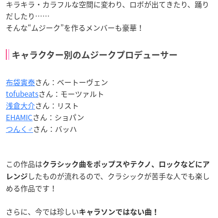
キラキラ・カラフルな空間に変わり、ロボが出てきたり、踊り
だしたり……
そんな“ムジーク”を作るメンバーも豪華！
キャラクター別のムジークプロデューサー
布袋寅泰
さん：ベートーヴェン
tofubeats
さん：モーツァルト
浅倉大介
さん：リスト
EHAMIC
さん：ショパン
つんく♂
さん：バッハ
この作品は
クラシック曲をポップスやテクノ、ロックなどにア
したものが流れるので、クラシックが苦手な人でも楽し
レンジ
める作品です！
さらに、今では珍しい
キャラソンではない曲！