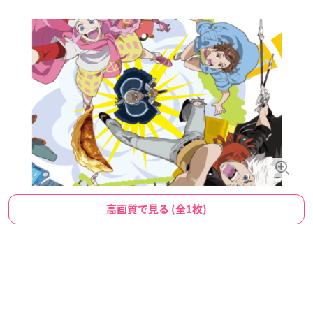
高画質で見る (全1枚)