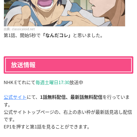
classicaloid.net
第1話、開始5秒で
と思いました。
「なんだコレ」
放送情報
NHK Eてれにて
毎週土曜日17:30
放送中
公式サイト
にて、
を行っていま
1話無料配信、最新話無料配信
す。
公式サイトトップページの、右上の赤い枠が最新話見逃し配信
です。
EP1を押すと第1話を見ることができます。