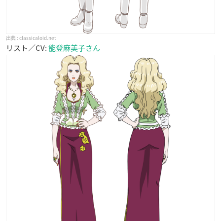
classicaloid.net
リスト／CV:
能登麻美子さん