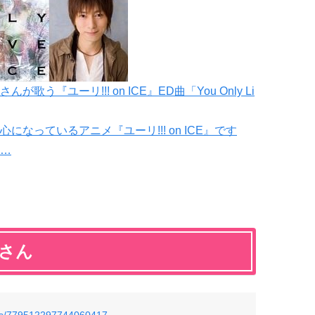
『ユーリ!!! on ICE』ED曲「You Only Li
なっているアニメ『ユーリ!!! on ICE』です
…
渉さん
tatus/779512297744060417