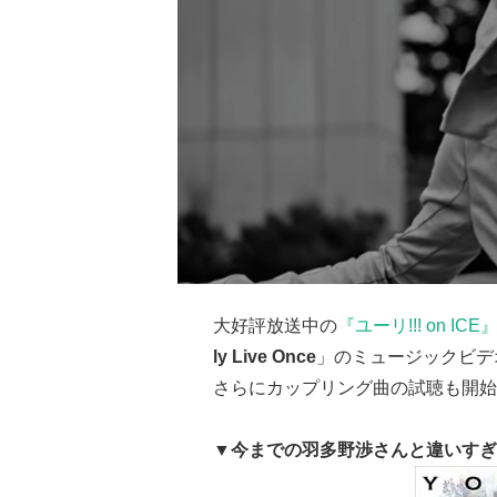
大好評放送中の
『ユーリ!!! on ICE
ly Live Once
」のミュージックビデ
さらにカップリング曲の試聴も開始
▼今までの羽多野渉さんと違いすぎ