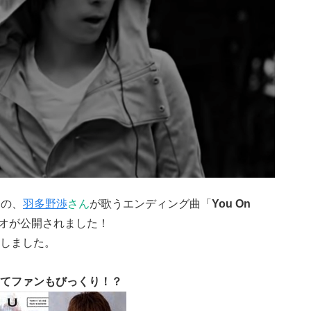
』
の、
羽多野渉
さん
が歌うエンディング曲「
You On
オが公開されました！
しました。
てファンもびっくり！？