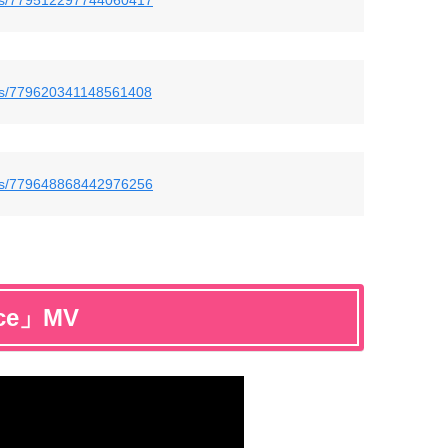
tatus/779620341148561408
tatus/779648868442976256
nce」MV