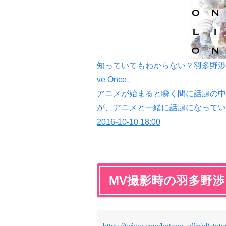
知っていてもわからない？羽多野渉さんが歌う
ve Once」
アニメが始まると瞬く間に話題の中心に
が、アニメと一緒に話題になってい
2016-10-10 18:00
MV撮影時の羽多野
https://twitter.com/hatano_official/s