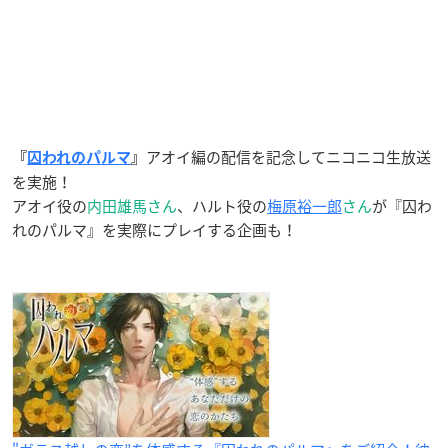
アオイ編の配信を記念してニコニコ生放送
『
囚われのパルマ
』
を実施！
アオイ役の
内田雄馬さん
、ハルト役の
梅原裕一郎
さん
が『囚わ
れのパルマ』を実際にプレイする企画も！