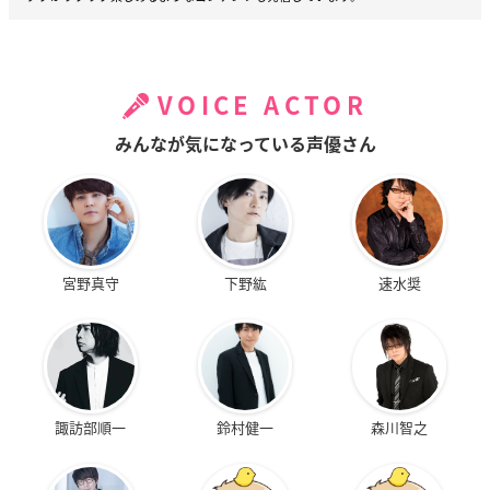
VOICE ACTOR
みんなが気になっている声優さん
宮野真守
下野紘
速水奨
諏訪部順一
鈴村健一
森川智之