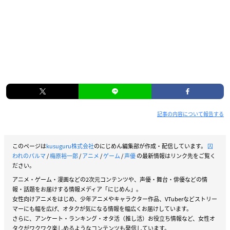
記事の内容について報告する
このページは
kusuguru株式会社
のにじめん編集部が作成・配信しています。
囚
われのパルマ
/
梅原裕一郎
/
アニメ
/
ゲーム
/
声優
の最新情報はリンク先をご覧く
ださい。
アニメ・ゲーム・漫画などの2次元コンテンツや、声優・舞台・俳優などの情
報・話題をお届けする情報メディア「にじめん」。
女性向けアニメをはじめ、少年アニメやキャラクター作品、VTuberなどストリー
マーにも幅を広げ、オタクが気になる情報を幅広くお届けしています。
さらに、アンケート・ランキング・オタ活（推し活）お役立ち情報など、女性オ
タクがワクワク楽しめるようなコンテンツも発信しています。