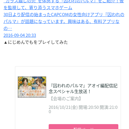
"ガラス越しの恋”を体感する『囚われのパルマ』をご紹介！彼
を監視して、寄り添うスマホゲーム
30日より配信の始まったCAPCOMの女性向けアプリ『囚われの
パルマ』が話題になっています。興味はある、有料アプリな
の…
2016-09-04 20:33
▲にじめんでもをプレイしてみた
『囚われのパルマ』アオイ編配信記
念スペシャル生放送！
【会場のご案内】
2016/10/21(金) 開場:20:50 開演:21:0
0