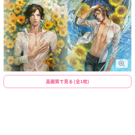
高画質で見る (全1枚)