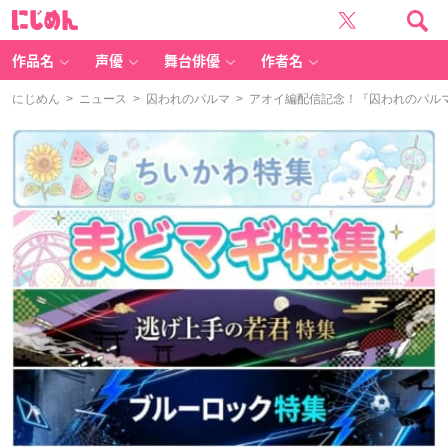
に
じ
め
ん
作品名
声優
舞台俳優
作者名
にじめん
>
ニュース
>
囚われのパルマ
> アオイ編配信記念！『囚われのパル