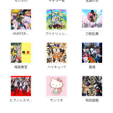
ちいかわ
キャラ一覧
鬼滅の刃
HUNTER...
アイドリッシ...
刀剣乱舞
暗殺教室
ハイキュー!!
銀魂
ヒプノシスマ...
サンリオ
呪術廻戦