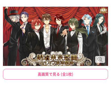
高画質で見る (全1枚)