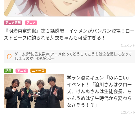
アニメ感想
アニメ
『明治東亰恋伽』第１話感想 イケメンがバンバン登場！ロー
ストビーフに釣られる芽衣ちゃんも可愛すぎる！
3コメント
ゲーム(特に乙女系)のアニメ化ってどうしてこうも残念な感じになって
しまうのか…OPが1番…
話題
アニメ
ニュース
学ラン姿にキュン『めいこい』
イベント！「浪川さんはクロー
ズ、けんぬさんは生徒会長、ち
ゃんうめは学生時代から変わら
なさそう！？」
1コメント