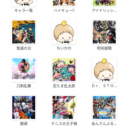
キャラ一覧
ハイキュー!!
アイドリッシ...
鬼滅の刃
ちいかわ
呪術廻戦
刀剣乱舞
忍たま乱太郎
Ｄｒ．ＳＴＯ...
銀魂
テニスの王子様
あんさんぶる...