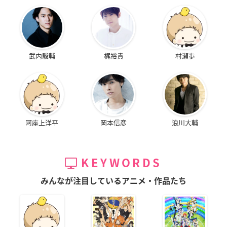
武内駿輔
梶裕貴
村瀬歩
阿座上洋平
岡本信彦
浪川大輔
KEYWORDS
みんなが注目しているアニメ・作品たち