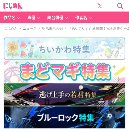
に
じ
め
ん
作品名
声優
舞台俳優
作者名
にじめん
>
ニュース
>
明治東亰恋伽
> 『めいこい』が新展開！完全新作ゲー