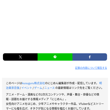
記事の内容について報告する
このページは
kusuguru株式会社
のにじめん編集部が作成・配信しています。
明
治東亰恋伽
/
イベント
/
ゲーム
/
ニュース
の最新情報はリンク先をご覧ください。
アニメ・ゲーム・漫画などの2次元コンテンツや、声優・舞台・俳優などの情
報・話題をお届けする情報メディア「にじめん」。
女性向けアニメをはじめ、少年アニメやキャラクター作品、VTuberなどストリー
マーにも幅を広げ、オタクが気になる情報を幅広くお届けしています。