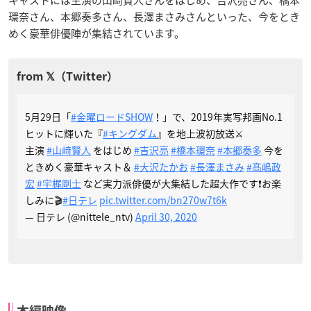
キャストには主演の山﨑賢人さんをはじめ、吉沢亮さん、橋本
環奈さん、本郷奏多さん、長澤まさみさんといった、今をとき
めく豪華俳優陣が集結されています。
5月29日「
#金曜ロードSHOW
！」で、2019年実写邦画No.1
ヒットに輝いた『
#キングダム
』を地上波初放送⚔
主演
#山﨑賢人
をはじめ
#吉沢亮
#橋本環奈
#本郷奏多
今を
ときめく豪華キャスト＆
#大沢たかお
#長澤まさみ
#髙嶋政
宏
#宇梶剛士
など実力派俳優が大集結した超大作です❗️お楽
しみに🎬
#日テレ
pic.twitter.com/bn270w7t6k
— 日テレ (@nittele_ntv)
April 30, 2020