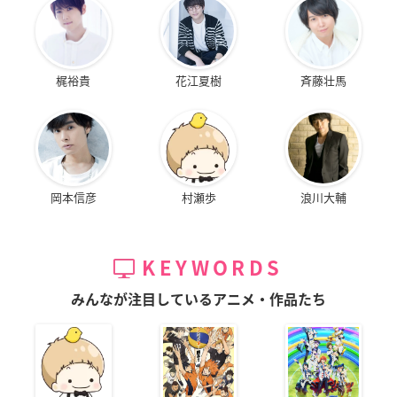
梶裕貴
花江夏樹
斉藤壮馬
岡本信彦
村瀬歩
浪川大輔
KEYWORDS
みんなが注目しているアニメ・作品たち