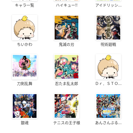
キャラ一覧
ハイキュー!!
アイドリッシ...
ちいかわ
鬼滅の刃
呪術廻戦
刀剣乱舞
忍たま乱太郎
Ｄｒ．ＳＴＯ...
銀魂
テニスの王子様
あんさんぶる...