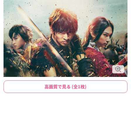
高画質で見る (全1枚)