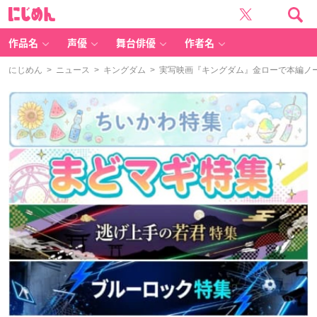
に
じ
め
ん
作品名
声優
舞台俳優
作者名
にじめん
>
ニュース
>
キングダム
> 実写映画『キングダム』金ローで本編ノー