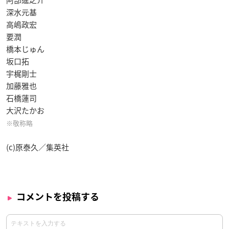
阿部進之介
深水元基
高嶋政宏
要潤
橋本じゅん
坂口拓
宇梶剛士
加藤雅也
石橋蓮司
大沢たかお
※敬称略
(c)原泰久／集英社
コメントを投稿する