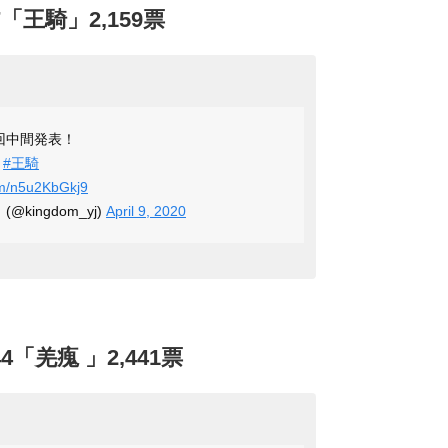
「王騎」2,159票
回中間発表！
！
#王騎
com/n5u2KbGkj9
kingdom_yj)
April 9, 2020
「羌瘣 」2,441票