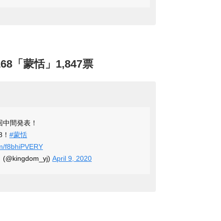
8「蒙恬」1,847票
回中間発表！
8！
#蒙恬
com/f8bhiPVERY
kingdom_yj)
April 9, 2020