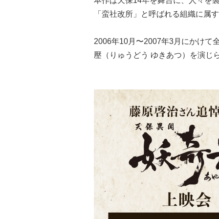
本作は天保14年を舞台に、人々を
「蛮社改所」と呼ばれる組織に属す
2006年10月〜2007年3月にか
壓（りゅうどう ゆきあつ）を演じ