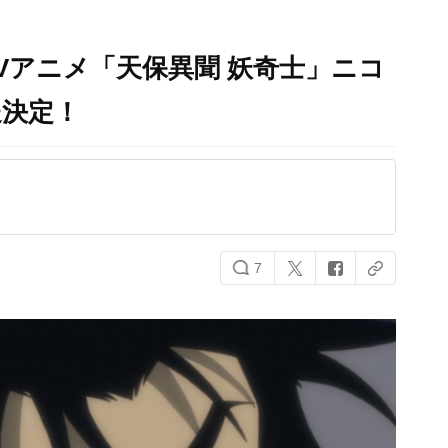
Vアニメ「天保異聞 妖奇士」ニコ
送決定！
7