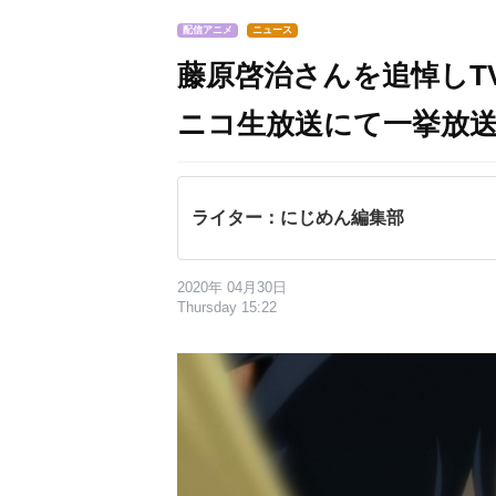
配信アニメ
ニュース
藤原啓治さんを追悼しT
ニコ生放送にて一挙放
ライター：にじめん編集部
2020年 04月30日
Thursday 15:22