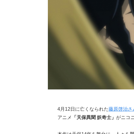
4月12日に亡くなられた
藤原啓治さ
アニメ
「天保異聞 妖奇士」
がニコ