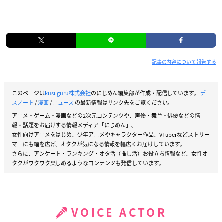
記事の内容について報告する
このページは
kusuguru株式会社
のにじめん編集部が作成・配信しています。
デ
スノート
/
漫画
/
ニュース
の最新情報はリンク先をご覧ください。
アニメ・ゲーム・漫画などの2次元コンテンツや、声優・舞台・俳優などの情
報・話題をお届けする情報メディア「にじめん」。
女性向けアニメをはじめ、少年アニメやキャラクター作品、VTuberなどストリー
マーにも幅を広げ、オタクが気になる情報を幅広くお届けしています。
さらに、アンケート・ランキング・オタ活（推し活）お役立ち情報など、女性オ
タクがワクワク楽しめるようなコンテンツも発信しています。
VOICE ACTOR