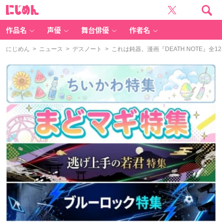
に
じ
め
ん
作品名
声優
舞台俳優
作者名
にじめん
>
ニュース
>
デスノート
> これは鈍器。漫画『DEATH NOTE』全