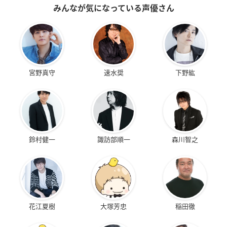
みんなが気になっている声優さん
宮野真守
速水奨
下野紘
鈴村健一
諏訪部順一
森川智之
花江夏樹
大塚芳忠
稲田徹