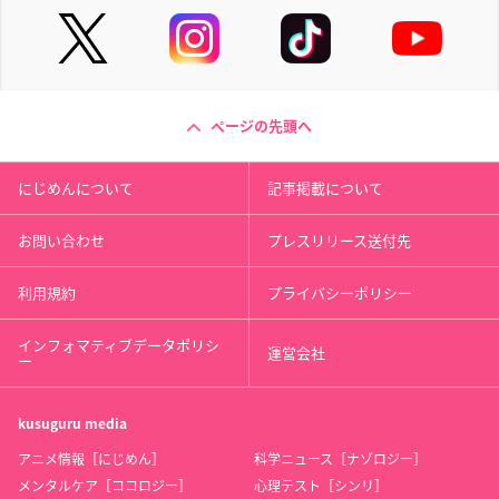
ページの先頭へ
にじめんについて
記事掲載について
お問い合わせ
プレスリリース送付先
利用規約
プライバシーポリシー
インフォマティブデータポリシ
運営会社
ー
kusuguru
media
アニメ情報［にじめん］
科学ニュース［ナゾロジー］
メンタルケア［ココロジー］
心理テスト［シンリ］