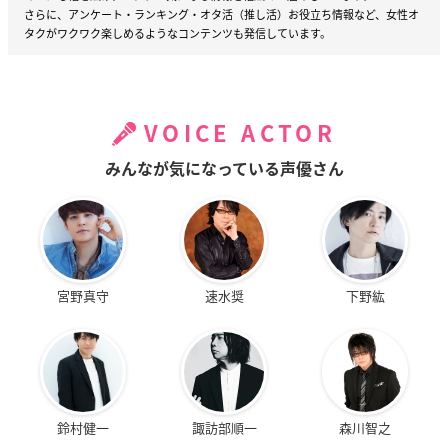
さらに、アンケート・ランキング・オタ活（推し活）お役立ち情報など、女性オ
タクがワクワク楽しめるようなコンテンツも発信しています。
VOICE ACTOR
みんなが気になっている声優さん
宮野真守
速水奨
下野紘
鈴村健一
諏訪部順一
森川智之