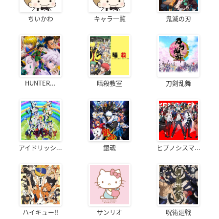
ちいかわ
キャラ一覧
鬼滅の刃
HUNTER...
暗殺教室
刀剣乱舞
アイドリッシ...
銀魂
ヒプノシスマ...
ハイキュー!!
サンリオ
呪術廻戦