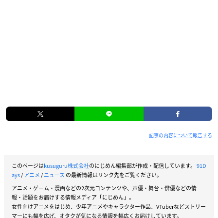
記事の内容について報告する
このページは
kusuguru株式会社
のにじめん編集部が作成・配信しています。
91D
ays
/
アニメ
/
ニュース
の最新情報はリンク先をご覧ください。
アニメ・ゲーム・漫画などの2次元コンテンツや、声優・舞台・俳優などの情
報・話題をお届けする情報メディア「にじめん」。
女性向けアニメをはじめ、少年アニメやキャラクター作品、VTuberなどストリー
マーにも幅を広げ、オタクが気になる情報を幅広くお届けしています。