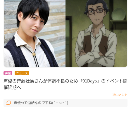
声優
ニュース
声優の斉藤壮馬さんが体調不良のため『91Days』のイベント開
催延期へ
19コメント
声優って過酷なのですね(´・ω・`)