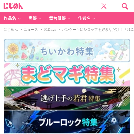
に
じ
め
ん
作品名
声優
舞台俳優
作者名
にじめん
>
ニュース
>
91Days
> パンケーキにシロップを好きなだけ！『91