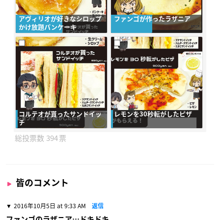
アヴィリオが好きなシロップ
ファンゴが作ったラザニア
かけ放題パンケーキ
コルテオが貰ったサンドイッ
レモンを30秒転がしたピザ
チ
394
皆のコメント
2016年10月5日 at 9:33 AM
返信
ファンゴのラザニア…ドキドキ