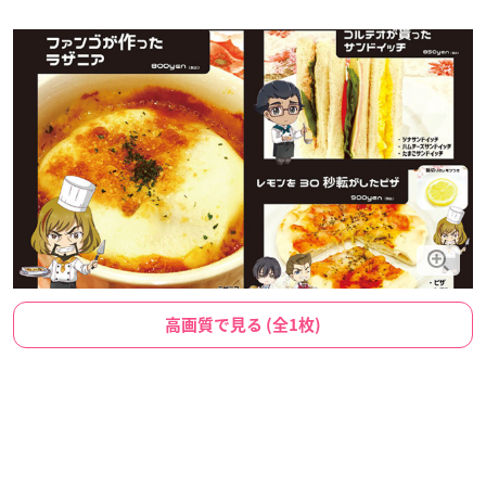
高画質で見る (全1枚)