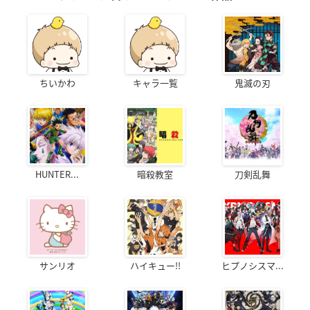
ちいかわ
キャラ一覧
鬼滅の刃
HUNTER...
暗殺教室
刀剣乱舞
サンリオ
ハイキュー!!
ヒプノシスマ...