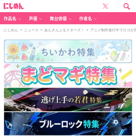
に
じ
め
ん
作品名
声優
舞台俳優
作者名
にじめん
>
ニュース
>
あんさんぶるスターズ！
> アニメ制作進行中でロゴが完成