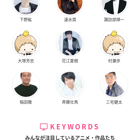
下野紘
速水奨
諏訪部順一
大塚芳忠
花江夏樹
村瀬歩
稲田徹
斉藤壮馬
三宅健太
KEYWORDS
みんなが注目しているアニメ・作品たち