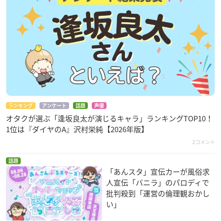
ランキング
アンケート
話題
声優
オタクが選ぶ「逢坂良太が演じるキャラ」ランキングTOP10！
1位は『ダイヤのA』沢村栄純【2026年版】
2コメント
話題
「あんスタ」宣伝カーが風俗求
人宣伝「バニラ」のパロディで
批判殺到「運営の倫理観おかし
い」