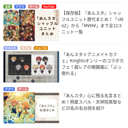
話題
アプリ
ゲーム
YouTube
【保存版】『あんスタ』シャッ
フルユニット歴代まとめ！「√At
oZ」から「M∀N∀」まで全12ユ
ニット一覧
イベント
カフェ
ニュース
「あんスタ×アニメイトカフ
ェ」Knightsオンリーのコラボカ
フェ！超レアの眼鏡嵐に「ぶっ
倒れる」
アプリ
ゲーム
『あんスタ』心に残る名言まと
め！明星スバル・天祥院英智な
ど25名の名台詞を紹介