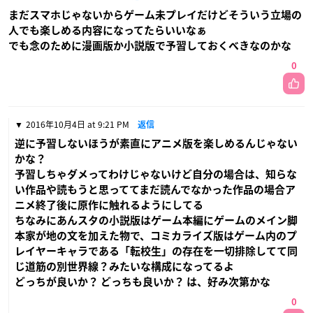
まだスマホじゃないからゲーム未プレイだけどそういう立場の
人でも楽しめる内容になってたらいいなぁ
でも念のために漫画版か小説版で予習しておくべきなのかな
0
2016年10月4日 at 9:21 PM
返信
逆に予習しないほうが素直にアニメ版を楽しめるんじゃない
かな？
予習しちゃダメってわけじゃないけど自分の場合は、知らな
い作品や読もうと思っててまだ読んでなかった作品の場合ア
ニメ終了後に原作に触れるようにしてる
ちなみにあんスタの小説版はゲーム本編にゲームのメイン脚
本家が地の文を加えた物で、コミカライズ版はゲーム内のプ
レイヤーキャラである「転校生」の存在を一切排除してて同
じ道筋の別世界線？みたいな構成になってるよ
どっちが良いか？ どっちも良いか？ は、好み次第かな
0