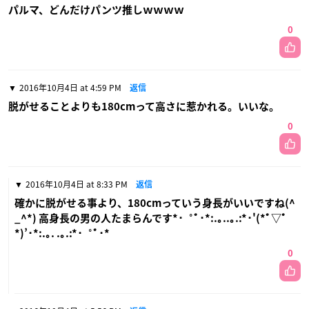
パルマ、どんだけパンツ推しｗｗｗｗ
0
2016年10月4日 at 4:59 PM
返信
脱がせることよりも180cmって高さに惹かれる。いいな。
0
2016年10月4日 at 8:33 PM
返信
確かに脱がせる事より、180cmっていう身長がいいですね(^
_^*) 高身長の男の人たまらんです*･゜ﾟ･*:.｡..｡.:*･'(*ﾟ▽ﾟ
*)’･*:.｡. .｡.:*･゜ﾟ･*
0