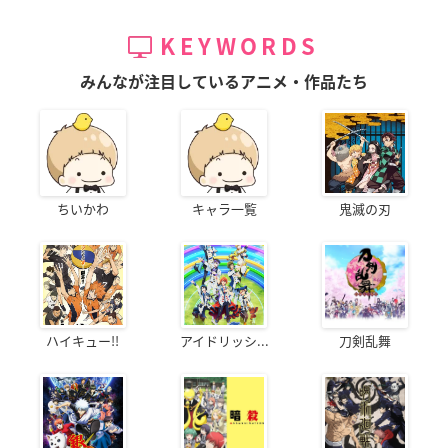
KEYWORDS
みんなが注目しているアニメ・作品たち
ちいかわ
キャラ一覧
鬼滅の刃
ハイキュー!!
アイドリッシ...
刀剣乱舞