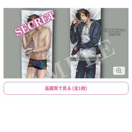
高画質で見る (全1枚)