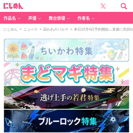
に
じ
め
ん
作品名
声優
舞台俳優
作者名
にじめん
>
ニュース
>
囚われのパルマ
> 本日10月4日予約開始→直後に売