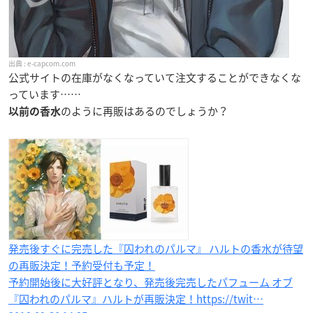
e-capcom.com
公式サイトの在庫がなくなっていて注文することができなくな
っています……
のように再販はあるのでしょうか？
以前の香水
発売後すぐに完売した『囚われのパルマ』 ハルトの香水が待望
の再販決定！予約受付も予定！
予約開始後に大好評となり、発売後完売したパフューム オブ
『囚われのパルマ』ハルトが再販決定！https://twit…