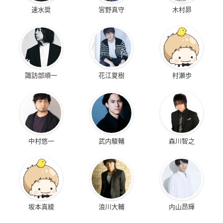
速水奨
宮野真守
木村昴
諏訪部順一
花江夏樹
村瀬歩
中村悠一
武内駿輔
森川智之
坂本真綾
浪川大輔
内山昂輝