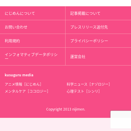
にじめんについて
記事掲載について
お問い合わせ
プレスリリース送付先
利用規約
プライバシーポリシー
インフォマティブデータポリシ
運営会社
ー
kusuguru
media
アニメ情報［にじめん］
科学ニュース［ナゾロジー］
メンタルケア［ココロジー］
心理テスト［シンリ］
Copyright 2013 nijimen.