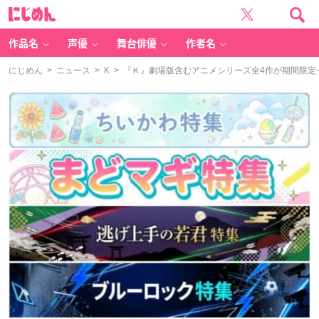
に
じ
め
ん
作品名
声優
舞台俳優
作者名
にじめん
>
ニュース
>
K
> 『Ｋ』劇場版含むアニメシリーズ全4作が期間限定