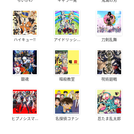
ハイキュー!!
アイドリッシ...
刀剣乱舞
銀魂
暗殺教室
呪術廻戦
ヒプノシスマ...
名探偵コナン
忍たま乱太郎