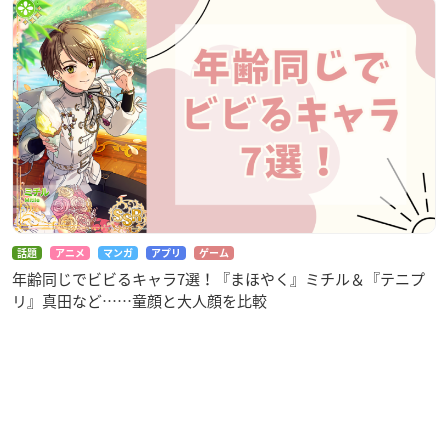
話題
アニメ
マンガ
アプリ
ゲーム
年齢同じでビビるキャラ7選！『まほやく』ミチル＆『テニプ
リ』真田など……童顔と大人顔を比較