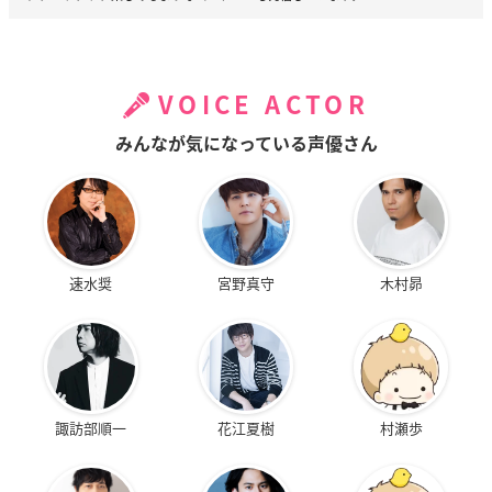
VOICE ACTOR
みんなが気になっている声優さん
速水奨
宮野真守
木村昴
諏訪部順一
花江夏樹
村瀬歩