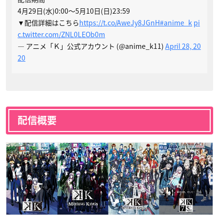
4月29日(水)0:00〜5月10日(日)23:59
▼配信詳細はこちら
https://t.co/AweJy8JGnH
#anime_k
pi
c.twitter.com/ZNL0LEOb0m
— アニメ「Ｋ」公式アカウント (@anime_k11)
April 28, 20
20
配信概要