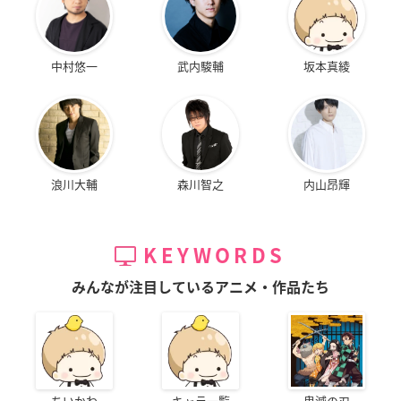
中村悠一
武内駿輔
坂本真綾
浪川大輔
森川智之
内山昂輝
KEYWORDS
みんなが注目しているアニメ・作品たち
ちいかわ
キャラ一覧
鬼滅の刃