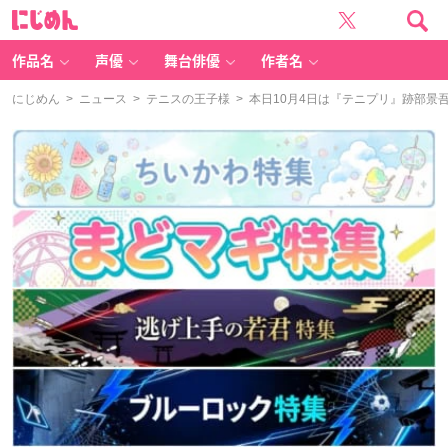
に
じ
め
ん
作品名
声優
舞台俳優
作者名
にじめん
>
ニュース
>
テニスの王子様
> 本日10月4日は『テニプリ』跡部