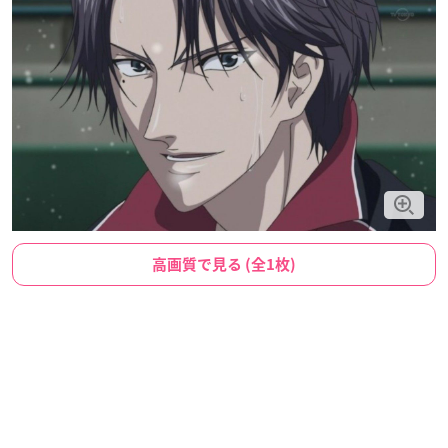
高画質で見る (全1枚)