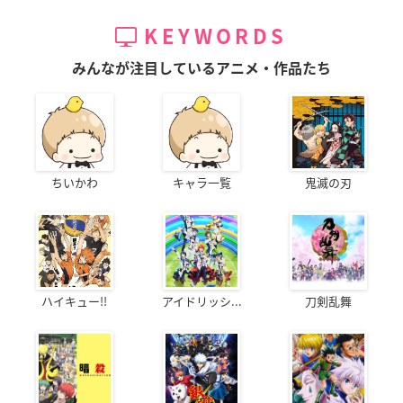
KEYWORDS
みんなが注目しているアニメ・作品たち
ちいかわ
キャラ一覧
鬼滅の刃
ハイキュー!!
アイドリッシ...
刀剣乱舞