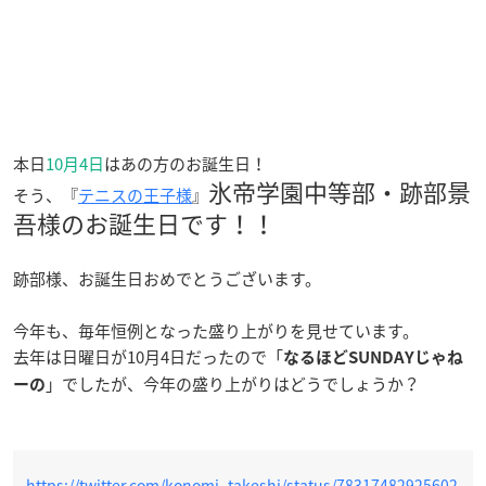
本日
10月4日
はあの方のお誕生日！
氷帝学園中等部・跡部景
そう、『
テニスの王子様
』
吾様のお誕生日です！！
跡部様、お誕生日おめでとうございます。
今年も、毎年恒例となった盛り上がりを見せています。
去年は日曜日が10月4日だったので「
なるほどSUNDAYじゃね
」でしたが、今年の盛り上がりはどうでしょうか？
ーの
https://twitter.com/konomi_takeshi/status/78317482925602