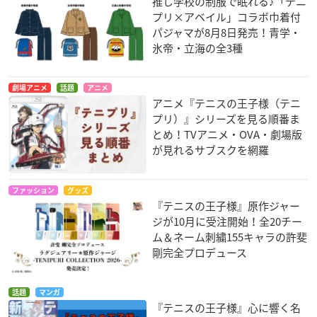
推し学校の制服で眠れる♪「テニ
プリ×アベイル」コラボ巾着付
パジャマが8月8日発売！青学・
氷帝・立海の全3種
劇場アニメ
話題
アニメ
アニメ『テニスの王子様（テニ
プリ）』シリーズを見る順番ま
とめ！TVアニメ・OVA・劇場版
が見れるサブスクを網羅
ファッション
グッズ
『テニスの王子様』原作ジャー
ジが10月に受注開始！全20チー
ム＆ネーム刺繍155キャラの許斐
剛完全プロデュース
話題
マンガ
『テニスの王子様』心に響く名