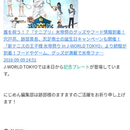
誰を祝う！？『テニプリ』氷帝祭のグッズやフード情報到着！
宍戸亮、跡部景吾、忍足侑士の誕生日キャンペーンも開催！
『新テニスの王子様 氷帝祭り in J-WORLD TOKYO』より続報が
到着！フードやゲーム、グッズが満載で氷帝ファ…
2016-09-09 14:51
J-WORLD TOKYOでは本日から
記念プレート
が登場していま
す。
にじめん編集部は跡部様のますますのご活躍をお祈り申し上げ
ます！