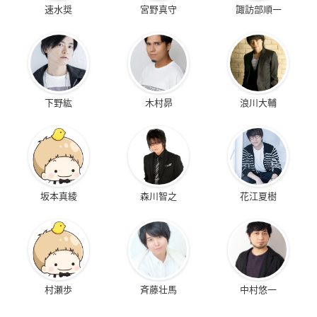
速水奨
宮野真守
諏訪部順一
下野紘
木村昴
浪川大輔
坂本真綾
森川智之
花江夏樹
村瀬歩
斉藤壮馬
中村悠一