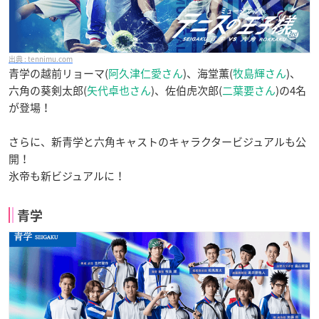
tennimu.com
青学の越前リョーマ(
阿久津仁愛さん
)、海堂薫(
牧島輝さん
)、
六角の葵剣太郎(
矢代卓也さん
)、佐伯虎次郎(
二葉要さん
)の4名
が登場！
さらに、新青学と六角キャストのキャラクタービジュアルも公
開！
氷帝も新ビジュアルに！
青学