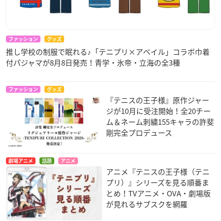
ファッション
グッズ
推し学校の制服で眠れる♪「テニプリ×アベイル」コラボ巾着
付パジャマが8月8日発売！青学・氷帝・立海の全3種
ファッション
グッズ
『テニスの王子様』原作ジャー
ジが10月に受注開始！全20チー
ム＆ネーム刺繍155キャラの許斐
剛完全プロデュース
劇場アニメ
話題
アニメ
アニメ『テニスの王子様（テニ
プリ）』シリーズを見る順番ま
とめ！TVアニメ・OVA・劇場版
が見れるサブスクを網羅