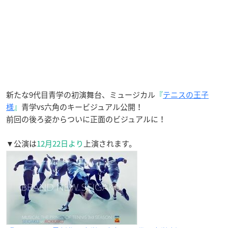
新たな9代目青学の初演舞台、ミュージカル
『
テニスの王子
様
』
青学vs六角のキービジュアル公開！
前回の
後ろ姿
からついに正面のビジュアルに！
▼公演は
12月22日より
上演されます。