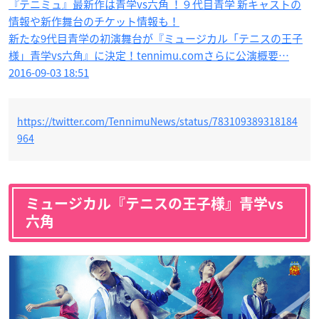
『テニミュ』最新作は青学vs六角 ！９代目青学 新キャストの
情報や新作舞台のチケット情報も！
新たな9代目青学の初演舞台が『ミュージカル「テニスの王子
様」青学vs六角』に決定！tennimu.comさらに公演概要…
2016-09-03 18:51
https://twitter.com/TennimuNews/status/783109389318184
964
ミュージカル『テニスの王子様』青学vs
六角