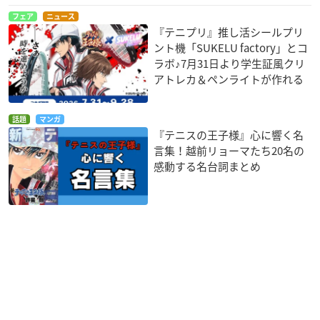
フェア
ニュース
『テニプリ』推し活シールプリ
ント機「SUKELU factory」とコ
ラボ♪7月31日より学生証風クリ
アトレカ＆ペンライトが作れる
話題
マンガ
『テニスの王子様』心に響く名
言集！越前リョーマたち20名の
感動する名台詞まとめ