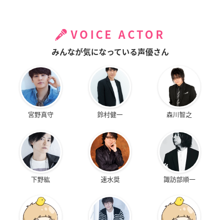
VOICE ACTOR
みんなが気になっている声優さん
宮野真守
鈴村健一
森川智之
下野紘
速水奨
諏訪部順一