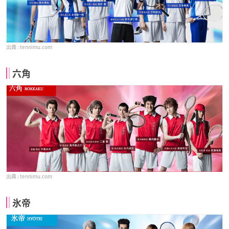
tennimu.com
六角
tennimu.com
氷帝