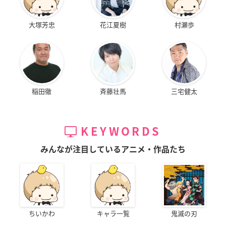
大塚芳忠
花江夏樹
村瀬歩
稲田徹
斉藤壮馬
三宅健太
KEYWORDS
みんなが注目しているアニメ・作品たち
ちいかわ
キャラ一覧
鬼滅の刃