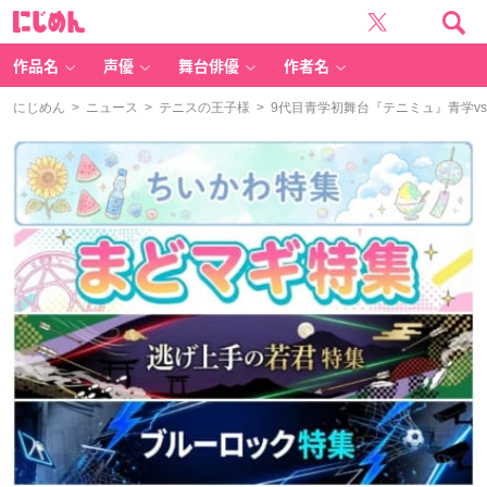
に
じ
め
ん
作品名
声優
舞台俳優
作者名
にじめん
>
ニュース
>
テニスの王子様
> 9代目青学初舞台『テニミュ』青学