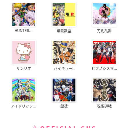
HUNTER...
暗殺教室
刀剣乱舞
サンリオ
ハイキュー!!
ヒプノシスマ...
アイドリッシ...
銀魂
呪術廻戦