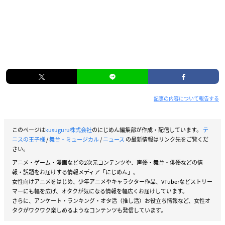
記事の内容について報告する
このページは
kusuguru株式会社
のにじめん編集部が作成・配信しています。
テ
ニスの王子様
/
舞台・ミュージカル
/
ニュース
の最新情報はリンク先をご覧くだ
さい。
アニメ・ゲーム・漫画などの2次元コンテンツや、声優・舞台・俳優などの情
報・話題をお届けする情報メディア「にじめん」。
女性向けアニメをはじめ、少年アニメやキャラクター作品、VTuberなどストリー
マーにも幅を広げ、オタクが気になる情報を幅広くお届けしています。
さらに、アンケート・ランキング・オタ活（推し活）お役立ち情報など、女性オ
タクがワクワク楽しめるようなコンテンツも発信しています。