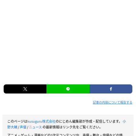
記事の内容について報告する
このページは
kusuguru株式会社
のにじめん編集部が作成・配信しています。
小
野大輔
/
声優
/
ニュース
の最新情報はリンク先をご覧ください。
アニメ・ゲーム・漫画などの2次元コンテンツや、声優・舞台・俳優などの情