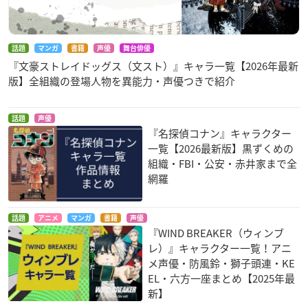
話題
マンガ
書籍
声優
舞台俳優
『文豪ストレイドッグス（文スト）』キャラ一覧【2026年最新
版】全組織の登場人物を異能力・声優つきで紹介
話題
声優
『名探偵コナン』キャラクター
一覧【2026最新版】黒ずくめの
組織・FBI・公安・赤井家まで全
網羅
話題
アニメ
マンガ
書籍
声優
『WIND BREAKER（ウィンブ
レ）』キャラクター一覧！アニ
メ声優・防風鈴・獅子頭連・KE
EL・六方一座まとめ【2025年最
新】