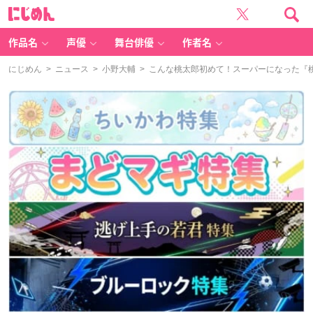
に
じ
め
ん
作品名
声優
舞台俳優
作者名
にじめん
>
ニュース
>
小野大輔
> こんな桃太郎初めて！スーパーになった『桃