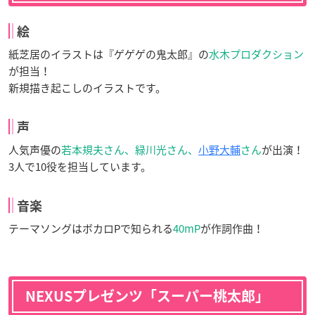
絵
紙芝居のイラストは『ゲゲゲの鬼太郎』の
水木プロダクション
が担当！
新規描き起こしのイラストです。
声
人気声優の
若本規夫さん、緑川光さん、
小野大輔
さん
が出演！
3人で10役を担当しています。
音楽
テーマソングはボカロPで知られる
40mP
が作詞作曲！
NEXUSプレゼンツ「スーパー桃太郎」