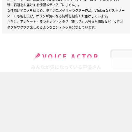
報・話題をお届けする情報メディア「にじめん」。
女性向けアニメをはじめ、少年アニメやキャラクター作品、VTuberなどストリー
マーにも幅を広げ、オタクが気になる情報を幅広くお届けしています。
さらに、アンケート・ランキング・オタ活（推し活）お役立ち情報など、女性オ
タクがワクワク楽しめるようなコンテンツも発信しています。
VOICE ACTOR
みんなが気になっている声優さん
宮野真守
鈴村健一
森川智之