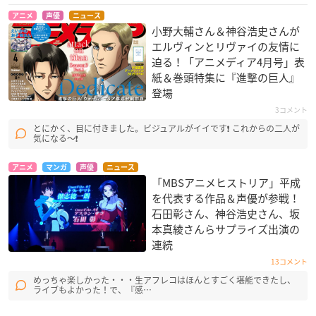
アニメ
声優
ニュース
小野大輔さん＆神谷浩史さんが
エルヴィンとリヴァイの友情に
迫る！「アニメディア4月号」表
紙＆巻頭特集に『進撃の巨人』
登場
3コメント
とにかく、目に付きました。ビジュアルがイイです❗ これからの二人が
気になる〜❗
アニメ
マンガ
声優
ニュース
「MBSアニメヒストリア」平成
を代表する作品＆声優が参戦！
石田彰さん、神谷浩史さん、坂
本真綾さんらサプライズ出演の
連続
13コメント
めっちゃ楽しかった・・・生アフレコはほんとすごく堪能できたし、
ライブもよかった！で、『感…