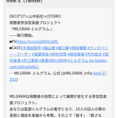
DECO*27×山中拓也×OTOIRO
視聴者参加型楽曲プロジェクト
『MILGRAM-ミルグラム-』
――執行開始。
■PV
https://t.co/zw9X5UJdYL
■CAST
#天海由梨奈
#福山潤
#堀江瞬
#相坂優歌
#ランズベリ
ー・アーサー
#香里有佐
#仲村宗悟
#岡咲美保
#竹内良太
#田
中美海
#花江夏樹
#愛美
#MILGRAM
#ミルグラム
pic.twitter.
com/q81gdof8Lz
— MILGRAM -ミルグラム- 公式 (@MILGRAM_info)
April 27,
2020
MILGRAMは視聴者の投票によって展開が変化する参加型楽
曲プロジェクト。
あなたは監獄ミルグラムの看守となり、10人の囚人の罪の
真相と理由を楽曲から考察。その上で『赦す』『赦さな