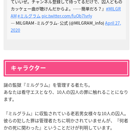
ていいぜ。チャンネル登録して待ってるだけで、囚人どもの
カッケェー曲が聴けんだからよ。……簡単だろ？』
#MILGR
AM
#ミルグラム
pic.twitter.com/fuQb7lvrly
— MILGRAM -ミルグラム- 公式 (@MILGRAM_info)
April 27,
2020
キャラクター
謎の監獄『ミルグラム』を管理する者たち。
あなたは看守エスとなり、10人の囚人の罪に触れることになり
ます。
『ミルグラム』に収監されている老若男女様々な10人の囚人。
彼らの犯した罪は管理者たちに明かされていませんが、『何者
かの死に関わった』ということだけが判明しています。