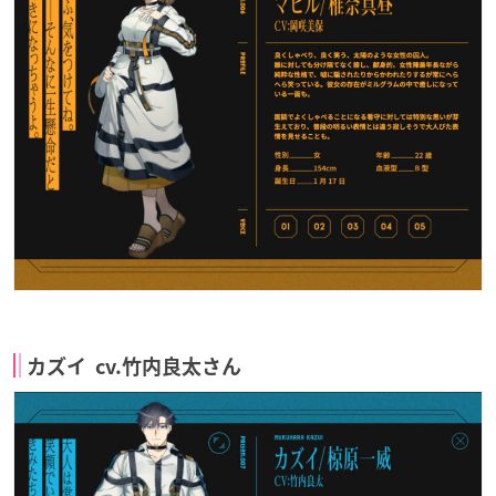
カズイ cv.竹内良太さん