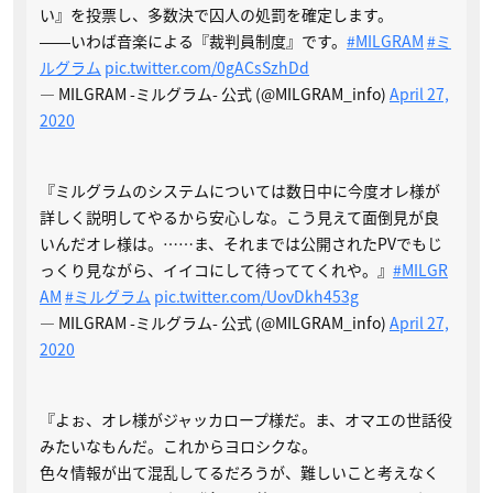
い』を投票し、多数決で囚人の処罰を確定します。
――いわば音楽による『裁判員制度』です。
#MILGRAM
#ミ
ルグラム
pic.twitter.com/0gACsSzhDd
— MILGRAM -ミルグラム- 公式 (@MILGRAM_info)
April 27,
2020
『ミルグラムのシステムについては数日中に今度オレ様が
詳しく説明してやるから安心しな。こう見えて面倒見が良
いんだオレ様は。……ま、それまでは公開されたPVでもじ
っくり見ながら、イイコにして待っててくれや。』
#MILGR
AM
#ミルグラム
pic.twitter.com/UovDkh453g
— MILGRAM -ミルグラム- 公式 (@MILGRAM_info)
April 27,
2020
『よぉ、オレ様がジャッカロープ様だ。ま、オマエの世話役
みたいなもんだ。これからヨロシクな。
色々情報が出て混乱してるだろうが、難しいこと考えなく