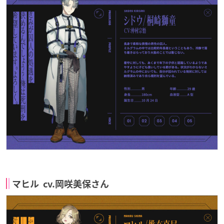
マヒル cv.岡咲美保さん