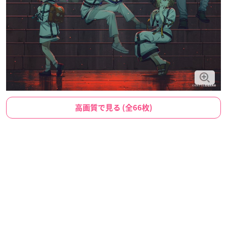
高画質で見る (全66枚)