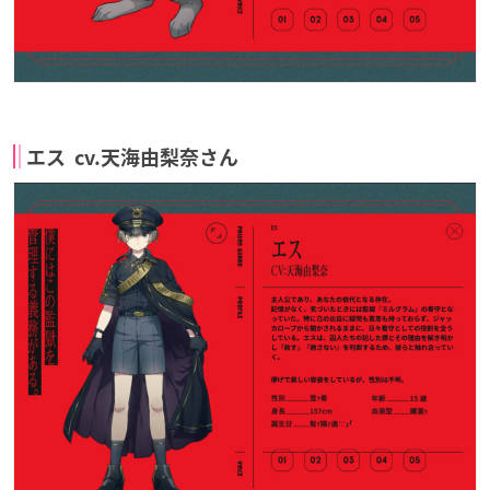
エス cv.天海由梨奈さん