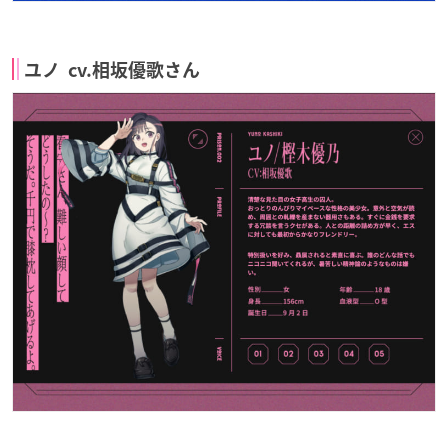
ユノ cv.相坂優歌さん