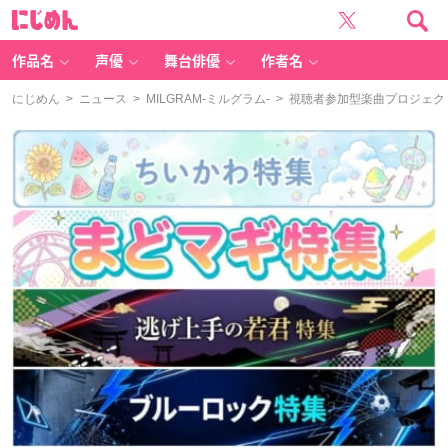
に
じ
め
ん
作品名
声優
舞台俳優
作者名
にじめん
>
ニュース
>
MILGRAM-ミルグラム-
> 視聴者参加型楽曲プロジェクト