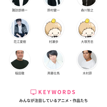
諏訪部順一
鈴村健一
森川智之
花江夏樹
村瀬歩
大塚芳忠
稲田徹
斉藤壮馬
木村昴
KEYWORDS
みんなが注目しているアニメ・作品たち