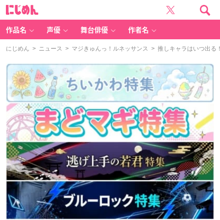
に
じ
め
ん
作品名
声優
舞台俳優
作者名
にじめん
>
ニュース
>
マジきゅんっ！ルネッサンス
> 推しキャラはいつ出る