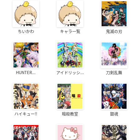
ちいかわ
キャラ一覧
鬼滅の刃
HUNTER...
アイドリッシ...
刀剣乱舞
ハイキュー!!
暗殺教室
銀魂