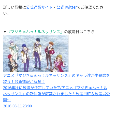
詳しい情報は
公式通販サイト
・
公式Twitter
でご確認くださ
い。
▼
『マジきゅんっ！ルネッサンス』
の放送日はこちら
アニメ『マジきゅんっ！ルネッサンス』のキャラ達が主題歌を
歌う！最新情報が解禁！
2016年秋に放送が決定していたTVアニメ『マジきゅんっ！ル
ネッサンス』の新情報が解禁されました！放送日時＆放送局公
開…
2016-08-11 23:00