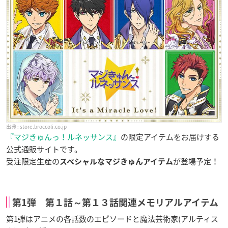
store.broccoli.co.jp
『
マジきゅんっ！ルネッサンス
』
の限定アイテムをお届けする
公式通販サイトです。
受注限定生産の
が登場予定！
スペシャルなマジきゅんアイテム
第1弾 第１話～第１３話関連メモリアルアイテム
第1弾はアニメの各話数のエピソードと魔法芸術家(アルティス