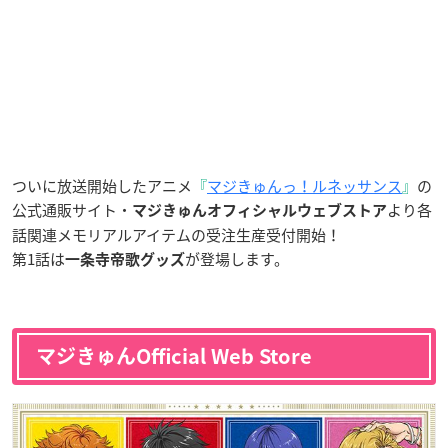
ついに放送開始したアニメ
『
マジきゅんっ！ルネッサンス
』
の
公式通販サイト・
より各
マジきゅんオフィシャルウェブストア
話関連メモリアルアイテムの受注生産受付開始！
第1話は
が登場します。
一条寺帝歌グッズ
マジきゅんOfficial Web Store