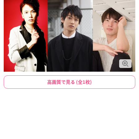
高画質で見る (全1枚)