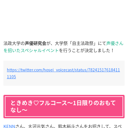
法政大学の
が、大学祭「自主法政祭」にて
声優さん
声優研究会
を招いたスペシャルイベント
を行うことが決定しました！
https://twitter.com/hosei_voicecast/status/78241517618411
1105
ときめき♡フルコース〜1日限りのおもて
なし〜
KENN
さん、大河元気さん、鈴木裕斗さんをお招きして、スペ