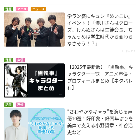
話題
アニメ
ニュース
学ラン姿にキュン『めいこい』
イベント！「浪川さんはクロー
ズ、けんぬさんは生徒会長、ち
ゃんうめは学生時代から変わら
なさそう！？」
1コメント
話題
声優
【2025年最新版】『黒執事』キ
ャラクター一覧｜アニメ声優・
プロフィールまとめ【ネタバレ
有】
話題
声優
“さわやかなキャラ”を演じる声
優10選！好印象・好青年ぶりを
美声で支える小野賢章・神谷浩
史など