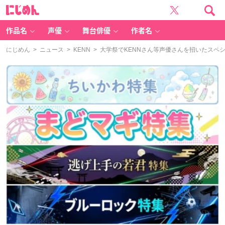
に
じ
め
ん
作品名
声優
舞台俳優
作者名
にじめん
>
ニュース
>
KENN
> 大学祭でKENNさん等声優さんを招いたスペ