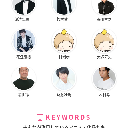
諏訪部順一
鈴村健一
森川智之
花江夏樹
村瀬歩
大塚芳忠
稲田徹
斉藤壮馬
木村昴
KEYWORDS
みんなが注目しているアニメ・作品たち