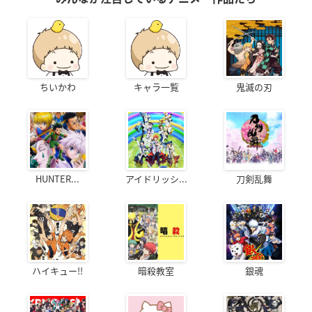
ちいかわ
キャラ一覧
鬼滅の刃
HUNTER...
アイドリッシ...
刀剣乱舞
ハイキュー!!
暗殺教室
銀魂