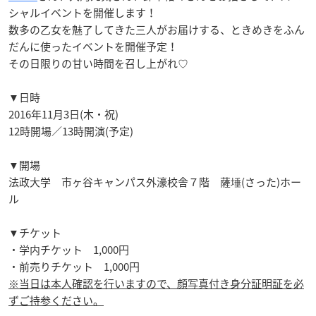
シャルイベントを開催します！
数多の乙女を魅了してきた三人がお届けする、ときめきをふん
だんに使ったイベントを開催予定！
その日限りの甘い時間を召し上がれ♡
▼日時
2016年11月3日(木・祝)
12時開場／13時開演(予定)
▼開場
法政大学 市ヶ谷キャンパス外濠校舎７階 薩埵(さった)ホー
ル
▼チケット
・学内チケット 1,000円
・前売りチケット 1,000円
※当日は本人確認を行いますので、顔写真付き身分証明証を必
ずご持参ください。