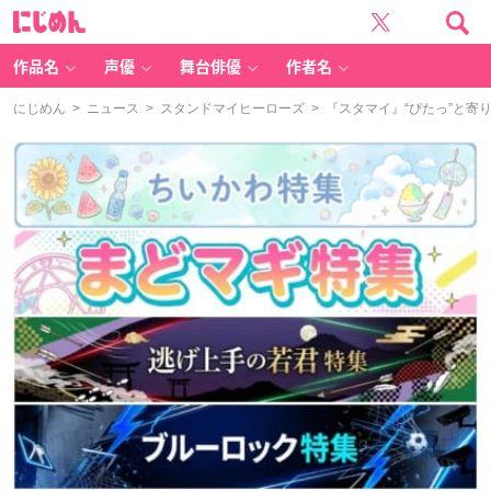
に
じ
め
ん
作品名
声優
舞台俳優
作者名
にじめん
>
ニュース
>
スタンドマイヒーローズ
> 『スタマイ』“ぴたっ”と