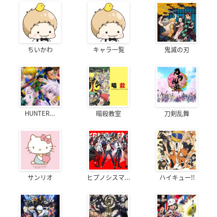
みんなが注目しているアニメ・作品たち
ちいかわ
キャラ一覧
鬼滅の刃
HUNTER...
暗殺教室
刀剣乱舞
サンリオ
ヒプノシスマ...
ハイキュー!!