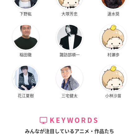
下野紘
大塚芳忠
速水奨
稲田徹
諏訪部順一
村瀬歩
花江夏樹
三宅健太
小林沙苗
KEYWORDS