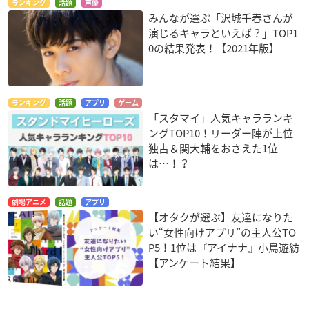
ランキング
話題
声優
みんなが選ぶ「沢城千春さんが
演じるキャラといえば？」TOP1
0の結果発表！【2021年版】
ランキング
話題
アプリ
ゲーム
「スタマイ」人気キャラランキ
ングTOP10！リーダー陣が上位
独占＆関大輔をおさえた1位
は…！？
劇場アニメ
話題
アプリ
【オタクが選ぶ】友達になりた
い“女性向けアプリ”の主人公TO
P5！1位は『アイナナ』小鳥遊紡
【アンケート結果】