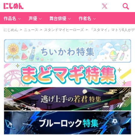
に
じ
め
ん
作品名
声優
舞台俳優
作者名
にじめん
>
ニュース
>
スタンドマイヒーローズ
> 『スタマイ』マトリ6人が