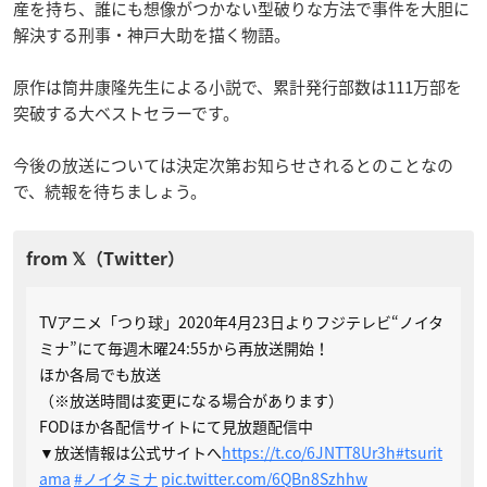
産を持ち、誰にも想像がつかない型破りな方法で事件を大胆に
解決する刑事・神戸大助を描く物語。
原作は筒井康隆先生による小説で、累計発行部数は111万部を
突破する大ベストセラーです。
今後の放送については決定次第お知らせされるとのことなの
で、続報を待ちましょう。
TVアニメ「つり球」2020年4月23日よりフジテレビ“ノイタ
ミナ”にて毎週木曜24:55から再放送開始！
ほか各局でも放送
（※放送時間は変更になる場合があります）
FODほか各配信サイトにて見放題配信中
▼放送情報は公式サイトへ
https://t.co/6JNTT8Ur3h
#tsurit
ama
#ノイタミナ
pic.twitter.com/6QBn8Szhhw