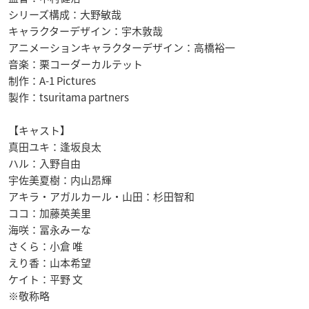
シリーズ構成：大野敏哉
キャラクターデザイン：宇木敦哉
アニメーションキャラクターデザイン：高橋裕一
音楽：栗コーダーカルテット
制作：A-1 Pictures
製作：tsuritama partners
【キャスト】
真田ユキ：逢坂良太
ハル：入野自由
宇佐美夏樹：内山昂輝
アキラ・アガルカール・山田：杉田智和
ココ：加藤英美里
海咲：冨永みーな
さくら：小倉 唯
えり香：山本希望
ケイト：平野 文
※敬称略