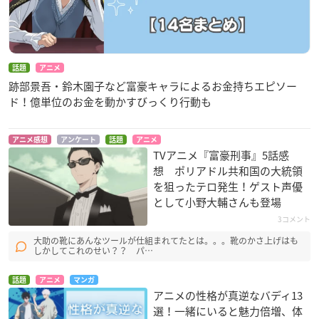
話題
アニメ
跡部景吾・鈴木園子など富豪キャラによるお金持ちエピソー
ド！億単位のお金を動かすびっくり行動も
アニメ感想
アンケート
話題
アニメ
TVアニメ『富豪刑事』5話感
想 ポリアドル共和国の大統領
を狙ったテロ発生！ゲスト声優
として小野大輔さんも登場
3コメント
大助の靴にあんなツールが仕組まれてたとは。。。靴のかさ上げはも
しかしてこれのせい？？ パ…
話題
アニメ
マンガ
アニメの性格が真逆なバディ13
選！一緒にいると魅力倍増、体