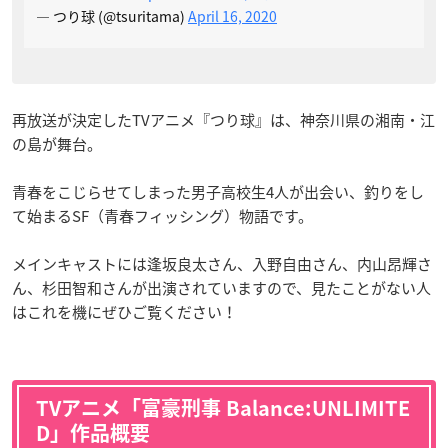
— つり球 (@tsuritama)
April 16, 2020
再放送が決定したTVアニメ『つり球』は、神奈川県の湘南・江
の島が舞台。
青春をこじらせてしまった男子高校生4人が出会い、釣りをし
て始まるSF（青春フィッシング）物語です。
メインキャストには逢坂良太さん、入野自由さん、内山昂輝さ
ん、杉田智和さんが出演されていますので、見たことがない人
はこれを機にぜひご覧ください！
TVアニメ「富豪刑事 Balance:UNLIMITE
D」作品概要