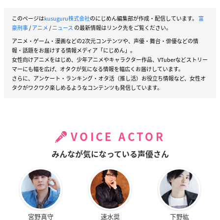
このページは
kusuguru株式会社
のにじめん編集部が作成・配信しています。
富
豪刑事
/
アニメ
/
ニュース
の最新情報はリンク先をご覧ください。
アニメ・ゲーム・漫画などの2次元コンテンツや、声優・舞台・俳優などの情
報・話題をお届けする情報メディア「にじめん」。
女性向けアニメをはじめ、少年アニメやキャラクター作品、VTuberなどストリー
マーにも幅を広げ、オタクが気になる情報を幅広くお届けしています。
さらに、アンケート・ランキング・オタ活（推し活）お役立ち情報など、女性オ
タクがワクワク楽しめるようなコンテンツも発信しています。
VOICE ACTOR
みんなが気になっている声優さん
宮野真守
速水奨
下野紘