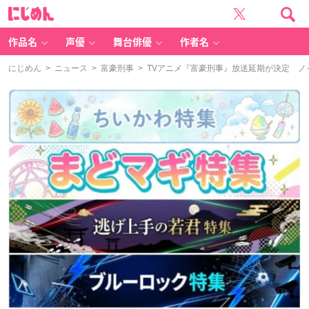
に
じ
め
ん
作品名
声優
舞台俳優
作者名
にじめん
>
ニュース
>
富豪刑事
> TVアニメ『富豪刑事』放送延期が決定 ノ