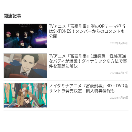
関連記事
TVアニメ『富豪刑事』謎のOPテーマ担当
はSixTONES！メンバーからのコメントも
公開
2020年4月16日
TVアニメ『富豪刑事』1話感想 性格真逆
なバディが爆誕！ダイナミックな方法で事
件を華麗に解決
2020年7月17日
ノイタミナアニメ『富豪刑事』BD・DVD＆
サントラ発売決定！購入特典情報も
2020年4月10日