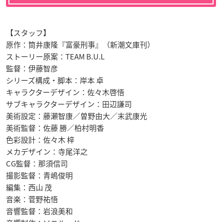
【スタッフ】
原作：筒井康隆『富豪刑事』（新潮文庫刊）
ストーリー原案：TEAM B.U.L
監督：伊藤智彦
シリーズ構成・脚本：岸本 卓
キャラクターデザイン：佐々木啓悟
サブキャラクターデザイン：田辺謙司
美術設定：藤瀬智康／曽野由大／末武康光
美術監督：佐藤 勝／柏村明香
色彩設計：佐々木 梓
メカデザイン：寺尾洋之
CG監督：那須信司
撮影監督：青嶋俊明
編集：西山 茂
音楽：菅野祐悟
音響監督：岩浪美和