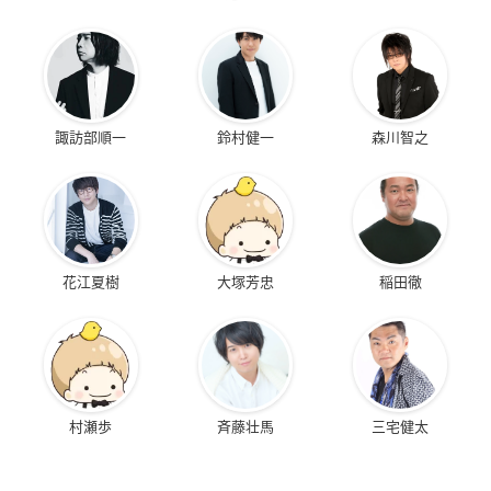
諏訪部順一
鈴村健一
森川智之
花江夏樹
大塚芳忠
稲田徹
村瀬歩
斉藤壮馬
三宅健太