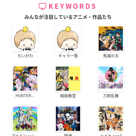
KEYWORDS
みんなが注目しているアニメ・作品たち
ちいかわ
キャラ一覧
鬼滅の刃
HUNTER...
暗殺教室
刀剣乱舞
アイドリッシ...
銀魂
ハイキュー!!