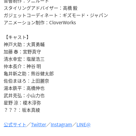
音響制作：ソニルード
スタイリングアドバイザー：高橋 毅
ガジェットコーディネート：ギズモード・ジャパン
アニメーション制作：CloverWorks
【キャスト】
神戸大助：大貫勇輔
加藤 春：宮野真守
清水幸宏：塩屋浩三
仲本長介：神谷 明
亀井新之助：熊谷健太郎
佐伯まほろ：上田麗奈
湯本鉄平：高橋伸也
武井克弘：小山力也
星野 涼：榎木淳弥
？？？：坂本真綾
公式サイト
／
Twitter
／
Instagram
／
LINE@