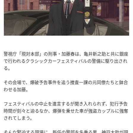
警視庁「現対本部」の刑事・加藤春は、亀井新之助と共に銀座
で行われるクラシックカーフェスティバルの警備に駆り出され
る。
その会場で、爆破予告事件を追う捜査一課の元同僚たちと鉢合
わせる加藤。
フェスティバルの中止を進言するが聞き入れられず、犯行予告
時間が刻々と迫るなか、爆弾を乗せた車が強盗カップルに強奪
されてしまう。
そんな緊迫する現場に、新任の警部を名乗る男、神戸大助が現