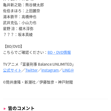
亀井新之助：熊谷健太郎
佐伯まほろ：上田麗奈
湯本鉄平：高橋伸也
武井克弘：小山力也
星野 涼：榎木淳弥
？？？：坂本真綾
【BD/DVD】
こちらでご確認ください：
BD・DVD情報
TVアニメ「富豪刑事 Balance:UNLIMITED」
公式サイト
／
Twitter
／
Instagram
／
LINE@
©筒井康隆・新潮社／伊藤智彦・神戸財閥
皆のコメント