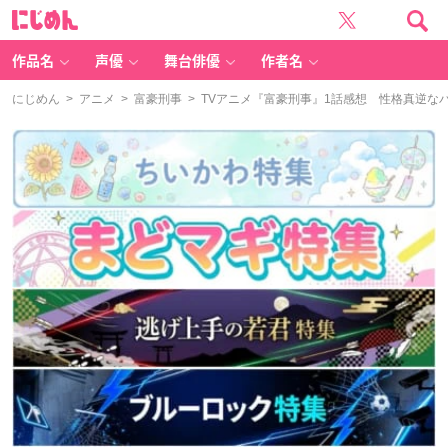
に
じ
め
ん
作品名
声優
舞台俳優
作者名
にじめん
>
アニメ
>
富豪刑事
> TVアニメ『富豪刑事』1話感想 性格真逆