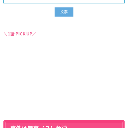
＼1話 PICK UP／