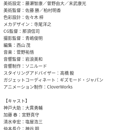
美術設定：藤瀬智康／曽野由大／末武康光
美術監督：佐藤 勝／柏村明香
色彩設計：佐々木 梓
メカデザイン：寺尾洋之
CG監督：那須信司
撮影監督：青嶋俊明
編集：西山 茂
音楽：菅野祐悟
音響監督：岩浪美和
音響制作：ソニルード
スタイリングアドバイザー：高橋 毅
ガジェットコーディネート：ギズモード・ジャパン
アニメーション制作：CloverWorks
【キャスト】
神戸大助：大貫勇輔
加藤 春：宮野真守
清水幸宏：塩屋浩三
仲本長介：神谷 明