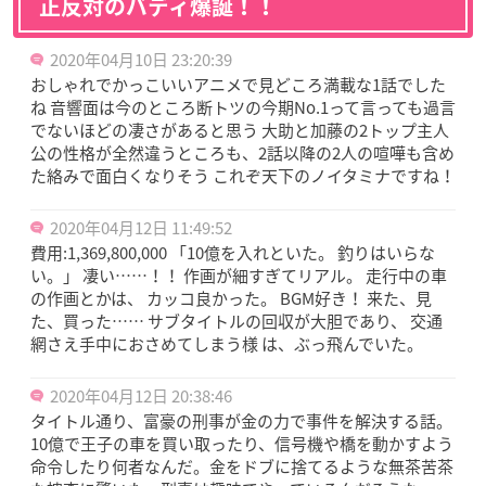
正反対のバディ爆誕！！
2020年04月10日 23:20:39
おしゃれでかっこいいアニメで見どころ満載な1話でした
ね 音響面は今のところ断トツの今期No.1って言っても過言
でないほどの凄さがあると思う 大助と加藤の2トップ主人
公の性格が全然違うところも、2話以降の2人の喧嘩も含め
た絡みで面白くなりそう これぞ天下のノイタミナですね！
2020年04月12日 11:49:52
費用:1,369,800,000 「10億を入れといた。 釣りはいらな
い。」 凄い……！！ 作画が細すぎてリアル。 走行中の車
の作画とかは、 カッコ良かった。 BGM好き！ 来た、見
た、買った…… サブタイトルの回収が大胆であり、 交通
網さえ手中におさめてしまう様 は、ぶっ飛んでいた。
2020年04月12日 20:38:46
タイトル通り、富豪の刑事が金の力で事件を解決する話。
10億で王子の車を買い取ったり、信号機や橋を動かすよう
命令したり何者なんだ。金をドブに捨てるような無茶苦茶