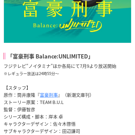
「富豪刑事 Balance:UNLIMITED」
フジテレビ“ノイタミナ”ほか各局にて7月9より放送開始
※レギュラー放送は24時55分～
【スタッフ】
原作：筒井康隆『
富豪刑事
』（新潮文庫刊）
ストーリー原案：TEAM B.U.L
監督：伊藤智彦
シリーズ構成・脚本：岸本 卓
キャラクターデザイン：佐々木啓悟
サブキャラクターデザイン：田辺謙司