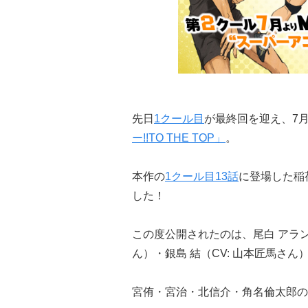
先日
1クール目
が最終回を迎え、7
ー!!TO THE TOP」
。
本作の
1クール目13話
に登場した稲
した！
この度公開されたのは、尾白 アラン（
ん）・銀島 結（CV: 山本匠馬さん
宮侑・宮治・北信介・角名倫太郎の