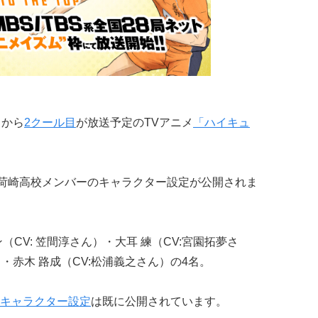
月から
2クール目
が放送予定のTVアニメ
「ハイキュ
荷崎高校メンバーのキャラクター設定が公開されま
CV: 笠間淳さん）・大耳 練（CV:宮園拓夢さ
）・赤木 路成（CV:松浦義之さん）の4名。
キャラクター設定
は既に公開されています。