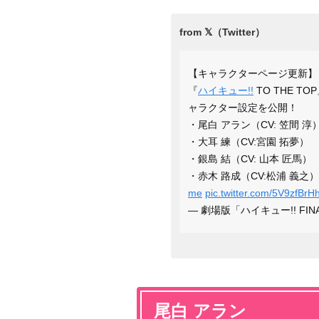
【キャラクターページ更新】
『
ハイキュー!!
TO THE 
ャラクター設定を公開！
・尾白 アラン（CV: 笠間 淳
・大耳 練（CV:宮園 拓夢）
・銀島 結（CV: 山本 匠馬）
・赤木 路成（CV:松浦 義之）
me
pic.twitter.com/5V9zfBrH
— 劇場版「ハイキュー!! FINAL」
尾白 アラン