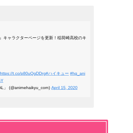
TOP』キャラクターページを更新！稲荷崎高校のキ
）
https://t.co/p80uQgDDrg
#ハイキュー
#hq_ani
hY
 (@animehaikyu_com)
April 15, 2020