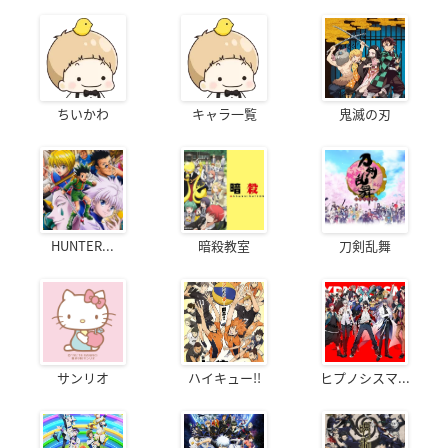
ちいかわ
キャラ一覧
鬼滅の刃
HUNTER...
暗殺教室
刀剣乱舞
サンリオ
ハイキュー!!
ヒプノシスマ...