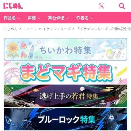
に
じ
め
ん
作品名
声優
舞台俳優
作者名
にじめん
>
ニュース
>
イケメンシリーズ
> 「イケメンシリーズ」8周年記念