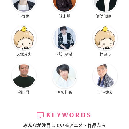
下野紘
速水奨
諏訪部順一
大塚芳忠
花江夏樹
村瀬歩
稲田徹
斉藤壮馬
三宅健太
KEYWORDS
みんなが注目しているアニメ・作品たち