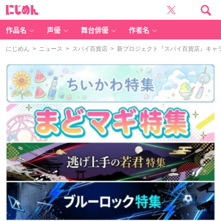
に
じ
め
ん
作品名
声優
舞台俳優
作者名
にじめん
>
ニュース
>
スパイ百貨店
> 新プロジェクト『スパイ百貨店』キャ