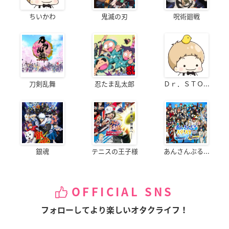
ちいかわ
鬼滅の刃
呪術廻戦
刀剣乱舞
忍たま乱太郎
Ｄｒ．ＳＴＯ...
銀魂
テニスの王子様
あんさんぶる...
OFFICIAL SNS
フォローしてより楽しいオタクライフ！