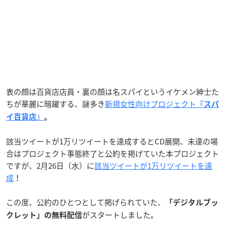
表の顔は百貨店店員・裏の顔は名スパイというイケメン紳士た
ちが華麗に暗躍する、謎多き
新規女性向けプロジェクト
『スパ
イ百貨店』
。
該当ツイートが1万リツイートを達成するとCD展開、未達の場
合はプロジェクト事態終了と公約を掲げていた本プロジェクト
ですが、2月26日（水）に
該当ツイートが1万リツイートを達
成
！
この度、公約のひとつとして掲げられていた、
「デジタルブッ
がスタートしました。
クレット」の無料配信