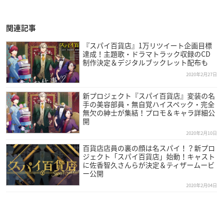
関連記事
『スパイ百貨店』1万リツイート企画目標
達成！主題歌・ドラマトラック収録のCD
制作決定＆デジタルブックレット配布も
2020年2月27日
新プロジェクト『スパイ百貨店』変装の名
手の美容部員・無自覚ハイスペック・完全
無欠の紳士が集結！プロモ＆キャラ詳細公
開
2020年2月10日
百貨店店員の裏の顔は名スパイ！？新プロ
ジェクト「スパイ百貨店」始動！キャスト
に佐香智久さんらが決定＆ティザームービ
ー公開
2020年2月04日