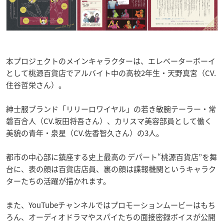
本プロジェクトのメインキャラクターは、エレベーターボーイ
として桃源百貨店でアルバイト中の高校2年生・天野真宮（CV.
住谷哲栄さん）。
紳士服ブランド「リリーロワイヤル」の若き敏腕テーラー・常
磐百合人（CV.坂田将吾さん）、カリスマ美容部員として働く
美貌の青年・泉星（CV.佐香智久さん）の3人。
都市の中心部に鎮座する史上最高の デパート“桃源百貨店”を舞
台に、表の顔は百貨店店員、裏の顔は諜報機関というキャラク
ターたちの活躍が描かれます。
また、YouTubeチャンネルではプロモーションムービーはもち
ろん、オーディオドラマやスパイたちの面接密録ボイスが公開