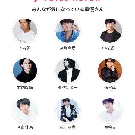
みんなが気になっている声優さん
木村昴
宮野真守
中村悠一
武内駿輔
諏訪部順一
速水奨
斉藤壮馬
花江夏樹
梶裕貴