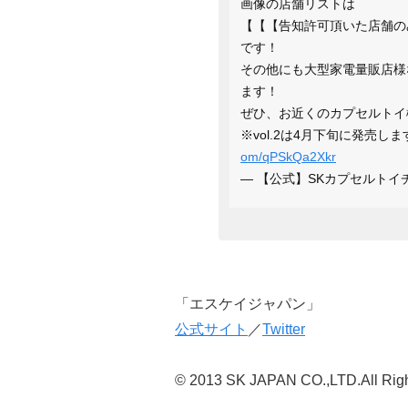
画像の店舗リストは
【【【告知許可頂いた店舗の
です！
その他にも大型家電量販店様
ます！
ぜひ、お近くのカプセルトイ
※vol.2は4月下旬に発売
om/qPSkQa2Xkr
— 【公式】SKカプセルトイチーム 
「エスケイジャパン」
公式サイト
／
Twitter
© 2013 SK JAPAN CO.,LTD.All Righ