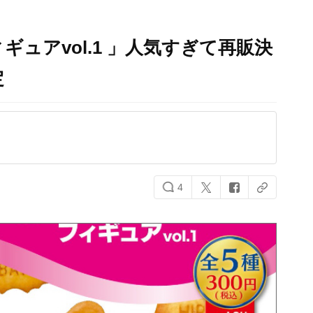
ュアvol.1 」人気すぎて再販決
定
4