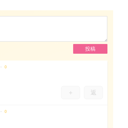
0
＋
返
0