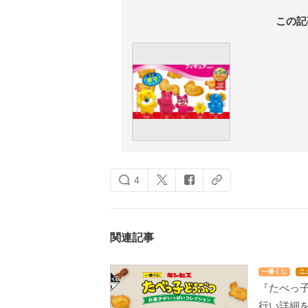
この記
4
関連記事
一番くじ
ニ
『たべっ
行い詳細