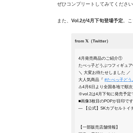
ぜひコンプリートしてみてください
また、
Vol.2が4月下旬登場予定
。こ
4月発売商品のご紹介①
たべっ子どうぶつフィギュアvo
＼ 大変お待たせしました ／
大人気商品『
#たべっ子どう
⚠️4月6日より全国各地で順
※vol.2は4月下旬に発売
■画像3枚目のPOPが目印で
— 【公式】SKカプセルトイチーム 
【一部販売店舗情報】