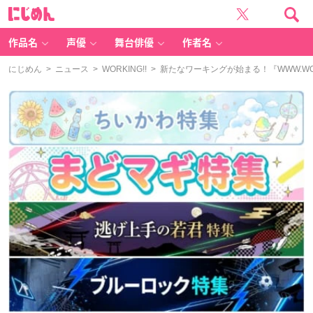
に
じ
め
ん
作品名
声優
舞台俳優
作者名
にじめん
>
ニュース
>
WORKING!!
> 新たなワーキングが始まる！『WWW.W