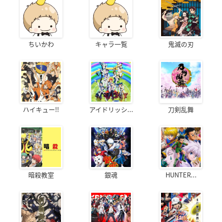
ちいかわ
キャラ一覧
鬼滅の刃
ハイキュー!!
アイドリッシ...
刀剣乱舞
暗殺教室
銀魂
HUNTER...