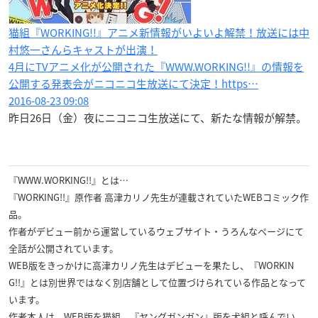
猫組『WORKING!!』アニメ新情報がいよいよ解禁！放送には中
村悠一さんらキャストが出演！
4月にTVアニメ化が公開された『WWW.WORKING!!』の情報を
公開する発表会がニコニコ生放送にて決定！https…
2016-08-23 09:08
昨日26日（金）夜にニコニコ生放送にて、新たな情報が解禁。
『WWW.WORKING!!』とは…
『WORKING!!』原作者 高津カリノ先生が連載されていたWEBコミック作
品。
作者がデビュー前から運営しているウェブサイト・うろんなページにて
全話が公開されています。
WEB版をきっかけに高津カリノ先生はデビューを果たし、『WORKIN
G!!』とは別世界ではなく別店舗として位置づけられている作品となって
います。
作者本人は、WEB版を猫組、『ヤングガンガン』版を犬組と呼んでい