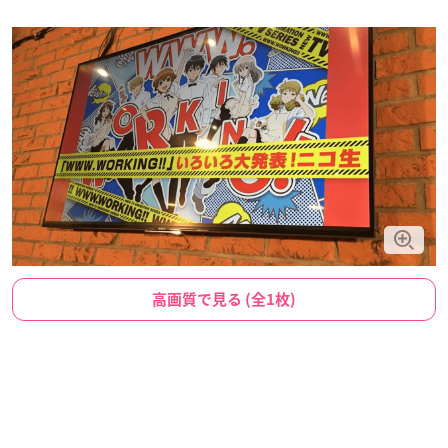
高画質で見る (全1枚)