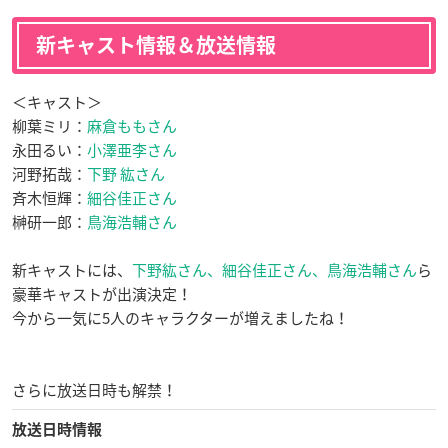
新キャスト情報＆放送情報
＜キャスト＞
柳葉ミリ：
麻倉ももさん
永田るい：
小澤亜李さん
河野拓哉：
下野 紘さん
斉木恒輝：
細谷佳正さん
榊研一郎：
鳥海浩輔さん
新キャストには、
下野紘さん、細谷佳正さん、鳥海浩輔さん
ら
豪華キャストが出演決定！
今から一気に5人のキャラクターが増えましたね！
さらに放送日時も解禁！
放送日時情報