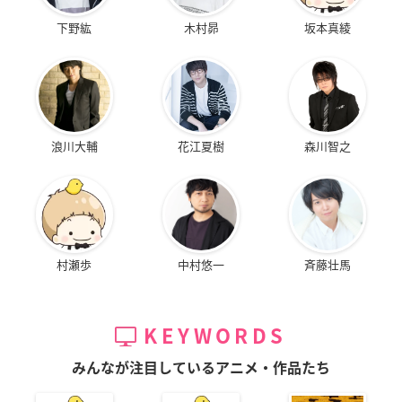
下野紘
木村昴
坂本真綾
浪川大輔
花江夏樹
森川智之
村瀬歩
中村悠一
斉藤壮馬
KEYWORDS
みんなが注目しているアニメ・作品たち