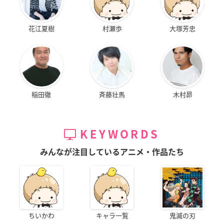
花江夏樹
村瀬歩
大塚芳忠
稲田徹
斉藤壮馬
木村昴
KEYWORDS
みんなが注目しているアニメ・作品たち
ちいかわ
キャラ一覧
鬼滅の刃