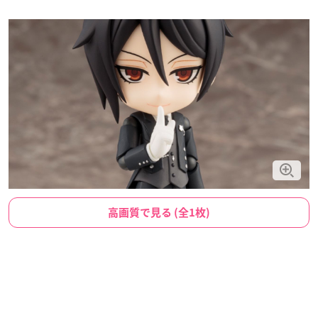
高画質で見る (全1枚)