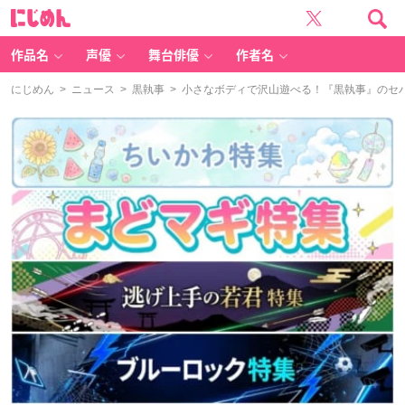
に
じ
め
ん
作品名
声優
舞台俳優
作者名
にじめん
>
ニュース
>
黒執事
> 小さなボディで沢山遊べる！『黒執事』のセ