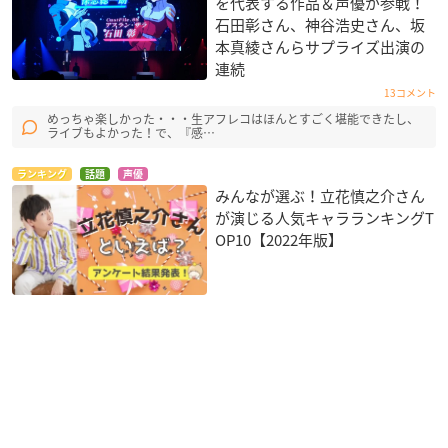
を代表する作品＆声優が参戦！
石田彰さん、神谷浩史さん、坂
本真綾さんらサプライズ出演の
連続
13コメント
めっちゃ楽しかった・・・生アフレコはほんとすごく堪能できたし、
ライブもよかった！で、『感…
ランキング
話題
声優
みんなが選ぶ！立花慎之介さん
が演じる人気キャラランキングT
OP10【2022年版】