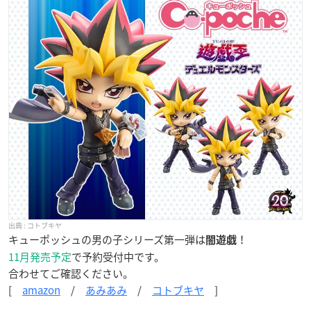
コトブキヤ
キューポッシュの男の子シリーズ第一弾は
！
闇遊戯
11月発売予定
で予約受付中です。
合わせてご確認ください。
[
amazon
/
あみあみ
/
コトブキヤ
]