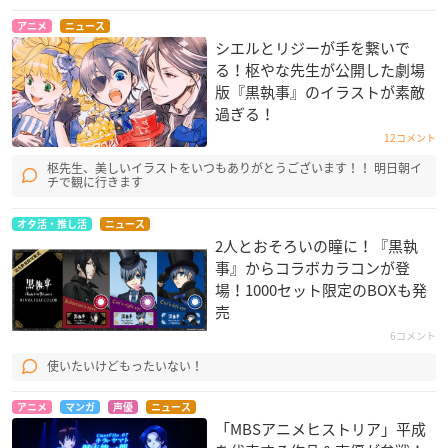
アニメ
ニュース
シエルとリジーが手を繋いで
る！枢やな先生が公開した劇場
版『黒執事』のイラストが素敵
過ぎる！
12コメント
枢先生、美しいイラストをいつもありがとうございます！！ 明日朝イ
チで観に行きます
オタ活・推し活
ニュース
2人とおそろいの瞳に！『黒執
事』からコラボカラコンが登
場！1000セット限定のBOXも発
売
6コメント
使いたいけどもったいない！
アニメ
マンガ
声優
ニュース
「MBSアニメヒストリア」平成