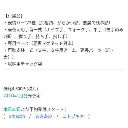
【付属品】
・表情パーツ3種（余裕顔、からかい顔、悪魔で執事顔）
・差替え用手首一式（ナイフ手、フォーク手、平手（左手のみ
2種）、握り手、持ち手、指し手）
・専用ベース（足裏マグネット対応）
・可動支柱一式（支柱、支柱用アーム、延長パーツ（細・
太））
・収納用チャック袋
価格4,500円(税別)
2017年1月
発売予定
本日25日
より予約受付スタート！
[
amazon
/
あみあみ
/
コトブキヤ
]