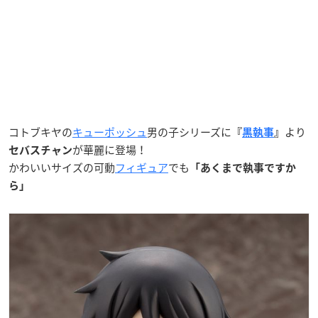
コトブキヤの
キューポッシュ
男の子シリーズに
より
『
黒執事
』
が華麗に登場！
セバスチャン
かわいいサイズの可動
フィギュア
でも
「あくまで執事ですか
ら」