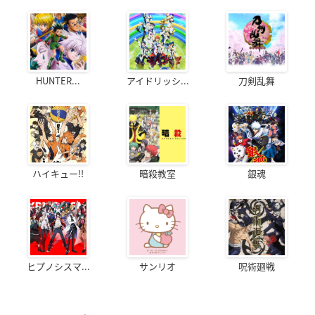
HUNTER...
アイドリッシ...
刀剣乱舞
ハイキュー!!
暗殺教室
銀魂
ヒプノシスマ...
サンリオ
呪術廻戦