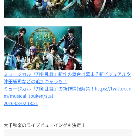
ミュージカル『刀剣乱舞』新作の舞台は幕末？新ビジュアルや
沖田総司などの追加キャラも！
ミュージカル『刀剣乱舞』の新作情報解禁！https://twitter.co
m/musical_touken/stat…
2016-08-02 13:21
大千秋楽のライブビューイングも決定！