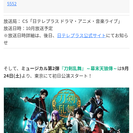
5552
放送局： CS「日テレプラス ドラマ・アニメ・音楽ライブ」
放送日時：10月放送予定
※放送日時詳細は、後日、
日テレプラス公式サイト
にてお知ら
せ
そして、
は
ミュージカル第2弾
『刀剣乱舞』～幕末天狼傳～
9月
より、東京にて初日公演スタート！
24日(土)