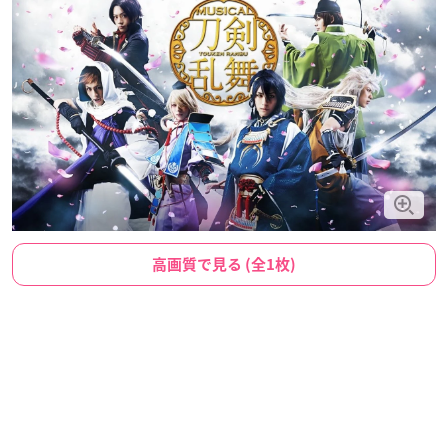
高画質で見る (全1枚)