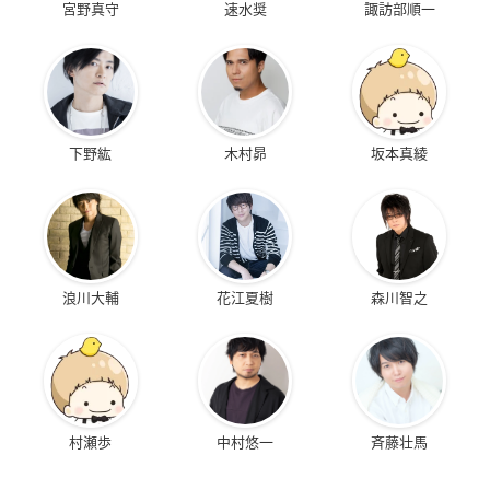
宮野真守
速水奨
諏訪部順一
下野紘
木村昴
坂本真綾
浪川大輔
花江夏樹
森川智之
村瀬歩
中村悠一
斉藤壮馬