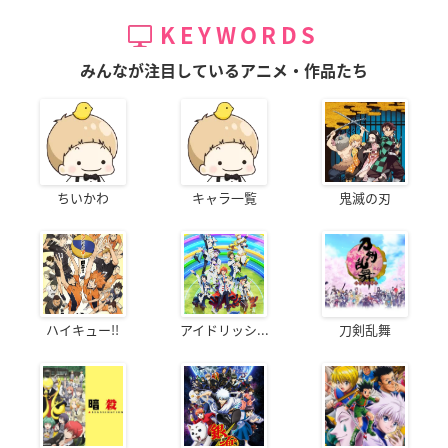
KEYWORDS
みんなが注目しているアニメ・作品たち
ちいかわ
キャラ一覧
鬼滅の刃
ハイキュー!!
アイドリッシ...
刀剣乱舞