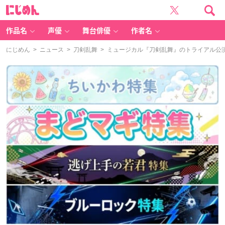
に
じ
め
ん
作品名
声優
舞台俳優
作者名
にじめん
>
ニュース
>
刀剣乱舞
> ミュージカル『刀剣乱舞』のトライアル公