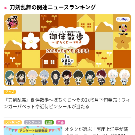
刀剣乱舞の関連ニュースランキング
グッズ
『刀剣乱舞』御伴散歩～ぽちくじ～その2が9月下旬発売！フィ
ンガーパペットや近侍ピンシールが当たる
ランキング
アンケート
話題
声優
オタクが選ぶ「阿座上洋平が演