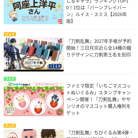
じるキャラ」ランキングTOP1
0！1位は『バーンブレイバー
ン』ルイス・スミス【2026年
版】
グッズ
『刀剣乱舞』2027年手帳が予約
開始！三日月宗近ら全14種の織
りデザインに刀剣男士名を刻印
フェア
ファミマ限定「いちごマスコッ
トぬいぐるみ」スタンプキャン
ペーン開催！『刀剣乱舞』やサ
ンリオのマスコット購入権利を
ゲット
グッズ
『刀剣乱舞』ちびぐるみ第4弾・