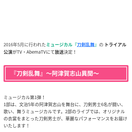
2016年5月に行われた
の
ミュージカル『
刀剣乱舞
』
トライアル
がTV・AbemaTVにて
決定！
公演
放送
『刀剣乱舞』〜阿津賀志山異聞〜
ミュージカル第1弾！
1部は、文治5年の阿津賀志山を舞台に、刀剣男士6名が闘い、
歌い、舞うミュージカルです。2部のライブでは、オリジナル
の衣裳をまとった刀剣男士が、華麗なパフォーマンスをお届け
いたします！