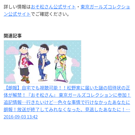
詳しい情報は
おそ松さん公式サイト
・
東京ガールズコレクショ
ン公式サイト
でご確認ください。
関連記事
【朗報】自宅でも視聴可能！！松野家に届いた謎の招待状の正
体が解禁！『おそ松さん』 東京ガールズコレクションに参加！
追記情報…行きたいけど…色々な事情で行けなかったあなたに
朗報！放送が終了してみれなくなった、見逃したあなたに！…
2016-09-03 13:42