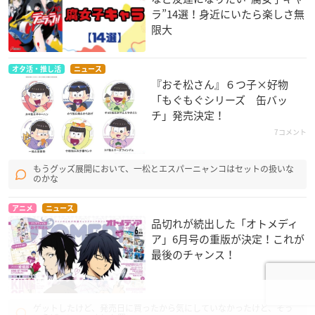
ラ”14選！身近にいたら楽しさ無
限大
オタ活・推し活
ニュース
『おそ松さん』６つ子×好物
「もぐもぐシリーズ 缶バッ
チ」発売決定！
7コメント
もうグッズ展開において、一松とエスパーニャンコはセットの扱いな
のかな
アニメ
ニュース
品切れが続出した「オトメディ
ア」6月号の重版が決定！これが
最後のチャンス！
5コメント
ゲットしたけど、発売日に買ったから気にしていなかったけど、そう