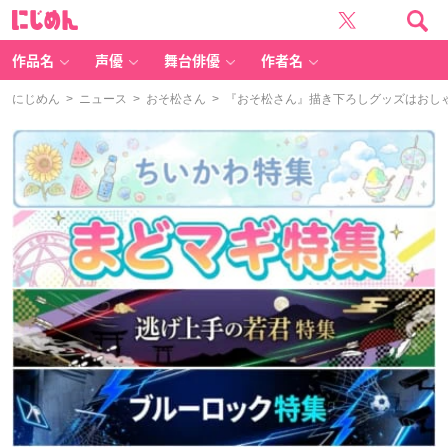
に
じ
め
ん
作品名
声優
舞台俳優
作者名
にじめん
>
ニュース
>
おそ松さん
> 『おそ松さん』描き下ろしグッズはおし