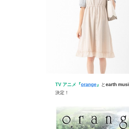
TV アニメ『
orange
』
と
earth mus
決定！