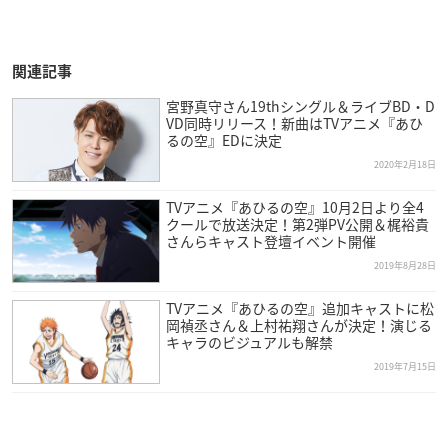
関連記事
宮野真守さん19thシングル＆ライブBD・D
VD同時リリース！新曲はTVアニメ『あひ
るの空』EDに決定
2020年2月18日
TVアニメ『あひるの空』10月2日より全4
クールで放送決定！第2弾PV公開＆梶裕貴
さんらキャスト登壇イベント開催
2019年8月28日
TVアニメ『あひるの空』追加キャストに松
岡禎丞さん＆上村祐翔さんが決定！演じる
キャラのビジュアルも解禁
2019年7月15日