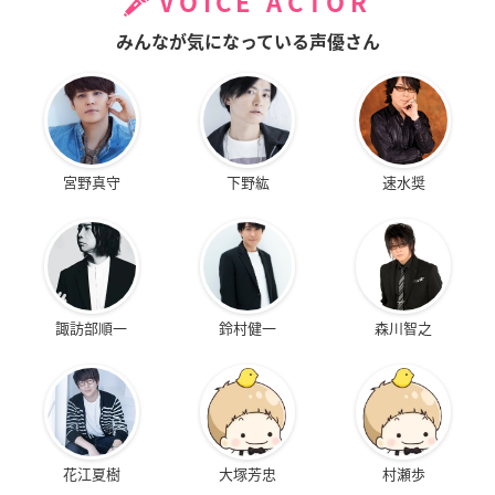
VOICE ACTOR
みんなが気になっている声優さん
宮野真守
下野紘
速水奨
諏訪部順一
鈴村健一
森川智之
花江夏樹
大塚芳忠
村瀬歩