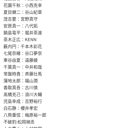
花園千秋：小西克幸
夏目健二：谷山紀章
茂吉要：宮野真守
安原真一：八代拓
鍋島竜平：堀井茶渡
茶木正広：KENN
薮内円：千本木彩花
七尾奈緒：谷口夢奈
車谷由夏：遠藤綾
千葉真一：中井和哉
常盤時貴：斉藤壮馬
蒲地太郎：福山潤
香取真吾：古川慎
高橋克己：浪川大輔
児島幸成：吉野裕行
白石静：櫻井孝宏
八熊重信：梅原裕一郎
不破豹:松岡禎丞