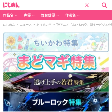
に
じ
め
ん
作品名
声優
舞台俳優
作者名
にじめん
>
ニュース
>
あひるの空
> TVアニメ『あひるの空』新キービジュ