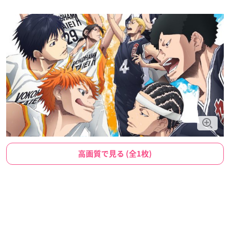
高画質で見る (全1枚)