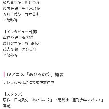
鍋島竜平役：堀井茶渡
薮内 円役：千本木彩花
五月正義役：竹本英史
※敬称略
【インタビュー出演】
車谷 空役：梶 裕貴
夏目健二役：谷山紀章
茂吉 要役：宮野真守
※敬称略
TVアニメ「あひるの空」概要
テレビ東京ほかにて現在放送中
【スタッフ】
原作：日向武史「あひるの空」（講談社「週刊少年マガジン」
連載）