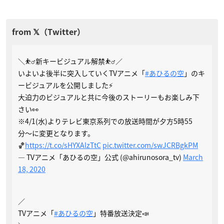
＼⛹️‍♂️新キービジュアル解禁⛹️‍♂️／
いよいよ後半に突入していくTVアニメ「
#あひるの空
」のキ
ービジュアルを公開しました⚡️
大迫力のビジュアルと共に今後のストーリーもお楽しみ下
さい👀
※4/1(水)よりテレビ東京系列での放送時間が夕方5時55
分〜に変更となります。
🏀
https://t.co/sHYXAlzTtC
pic.twitter.com/swJCRBgkPM
— TVアニメ「あひるの空」公式 (@ahirunosora_tv)
March
18, 2020
／
TVアニメ「
#あひるの空
」特番放送決定📣