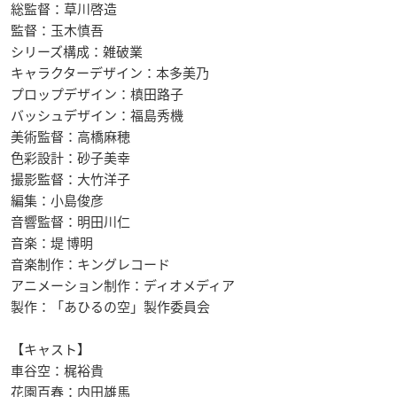
総監督：草川啓造
監督：玉木慎吾
シリーズ構成：雑破業
キャラクターデザイン：本多美乃
プロップデザイン：槙田路子
バッシュデザイン：福島秀機
美術監督：高橋麻穂
色彩設計：砂子美幸
撮影監督：大竹洋子
編集：小島俊彦
音響監督：明田川仁
音楽：堤 博明
音楽制作：キングレコード
アニメーション制作：ディオメディア
製作：「あひるの空」製作委員会
【キャスト】
車谷空：梶裕貴
花園百春：内田雄馬