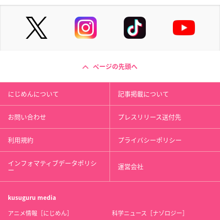
ページの先頭へ
にじめんについて
記事掲載について
お問い合わせ
プレスリリース送付先
利用規約
プライバシーポリシー
インフォマティブデータポリシ
運営会社
ー
kusuguru
media
アニメ情報［にじめん］
科学ニュース［ナゾロジー］