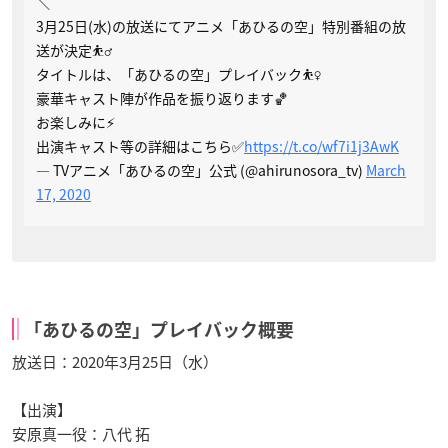
＼
3月25日(水)の放送にてアニメ「あひるの空」特別番組の放
送が決定⛹️‍♂️
タイトルは、「あひるの空」プレイバック⛹️‍♀️
豪華キャスト陣が作品を振り返ります🏀
お楽しみに⚡️
出演キャスト等の詳細はこちら✅
https://t.co/wf7i1j3AwK
— TVアニメ「あひるの空」公式 (@ahirunosora_tv)
March
17, 2020
「あひるの空」プレイバック概要
放送日：2020年3月25日（水）
【出演】
安原真一役：八代 拓