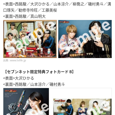
<表面>西銘駿／大沢ひかる／山本涼介／柳喬之／磯村勇斗／溝
口琢矢／勧修寺玲旺／工藤美桜
<裏面>西銘駿／真山明大
www.tvlife.jp
【セブンネット限定特典フォトカード B】
<表面>大沢ひかる
<裏面>西銘駿／山本涼介／磯村勇斗