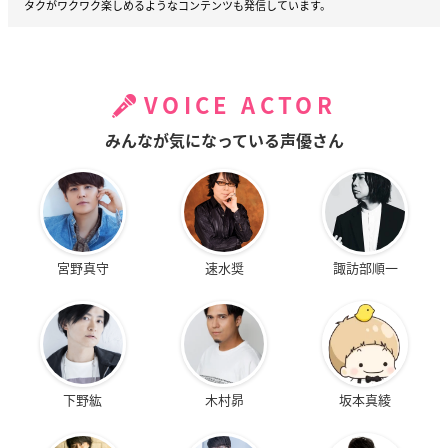
タクがワクワク楽しめるようなコンテンツも発信しています。
VOICE ACTOR
みんなが気になっている声優さん
宮野真守
速水奨
諏訪部順一
下野紘
木村昴
坂本真綾