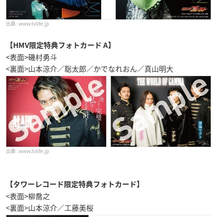
www.tvlife.jp
【HMV限定特典フォトカード A】
<表面>磯村勇斗
<裏面>山本涼介／聡太郎／かでなれおん／真山明大
www.tvlife.jp
【タワーレコード限定特典フォトカード】
<表面>柳喬之
<裏面>山本涼介／工藤美桜