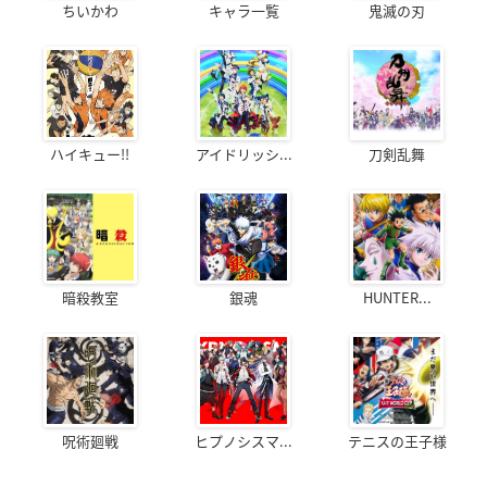
ちいかわ
キャラ一覧
鬼滅の刃
ハイキュー!!
アイドリッシ...
刀剣乱舞
暗殺教室
銀魂
HUNTER...
呪術廻戦
ヒプノシスマ...
テニスの王子様