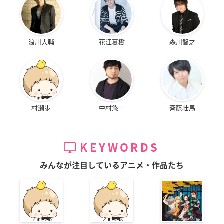
浪川大輔
花江夏樹
森川智之
村瀬歩
中村悠一
斉藤壮馬
KEYWORDS
みんなが注目しているアニメ・作品たち