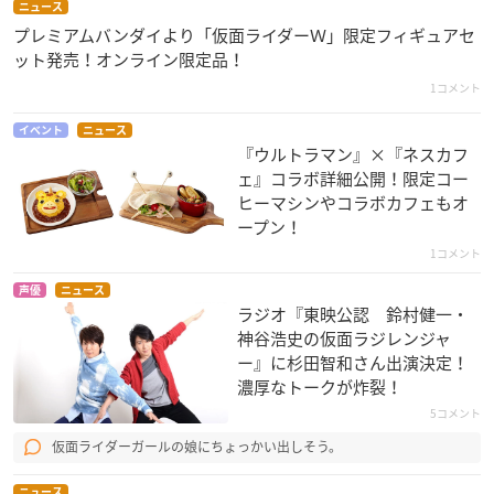
ニュース
プレミアムバンダイより「仮面ライダーＷ」限定フィギュアセ
ット発売！オンライン限定品！
1コメント
イベント
ニュース
『ウルトラマン』×『ネスカフ
ェ』コラボ詳細公開！限定コー
ヒーマシンやコラボカフェもオ
ープン！
1コメント
声優
ニュース
ラジオ『東映公認​ 鈴村健一・
神谷浩史の仮面ラジレンジャ
ー』に杉田智和さん出演決定！
濃厚なトークが炸裂！
5コメント
仮面ライダーガールの娘にちょっかい出しそう。
ニュース