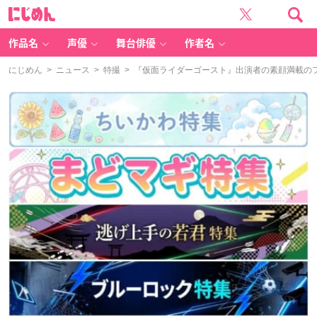
に
じ
め
ん
作品名
声優
舞台俳優
作者名
にじめん
>
ニュース
>
特撮
> 『仮面ライダーゴースト』出演者の素顔満載の