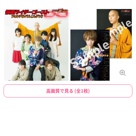
高画質で見る (全1枚)