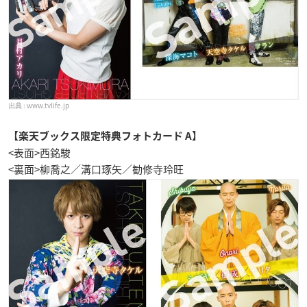
www.tvlife.jp
【楽天ブックス限定特典フォトカード A】
<表面>西銘駿
<裏面>柳喬之／溝口琢矢／勧修寺玲旺