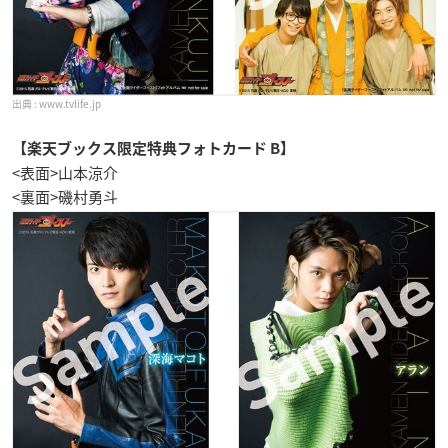
www.tvlife.jp
【楽天ブックス限定特典フォトカード B】
<表面>山本涼介
<裏面>磯村勇斗