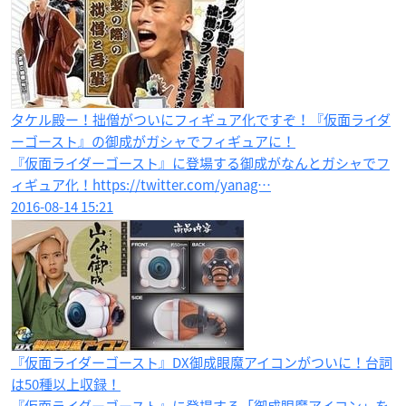
タケル殿ー！拙僧がついにフィギュア化ですぞ！『仮面ライダ
ーゴースト』の御成がガシャでフィギュアに！
『仮面ライダーゴースト』に登場する御成がなんとガシャでフ
ィギュア化！https://twitter.com/yanag…
2016-08-14 15:21
『仮面ライダーゴースト』DX御成眼魔アイコンがついに！台詞
は50種以上収録！
『仮面ライダーゴースト』に登場する「御成眼魔アイコン」を