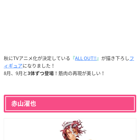
秋にTVアニメ化が決定している
『
ALL OUT!!
』
が描き下ろし
フ
ィギュア
になりました！
8月、9月と
！筋肉の再現が美しい！
3体ずつ登場
赤山濯也