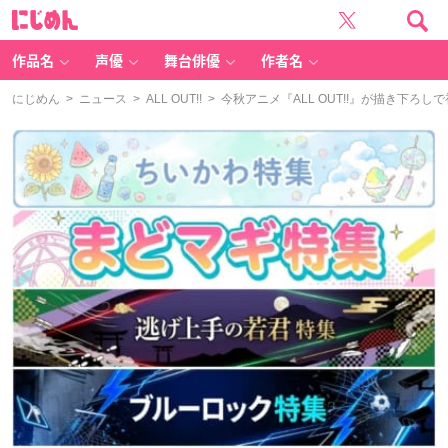
に
じ
め
ん
作品名
声優
舞台俳優
作者名
にじめん
>
ニュース
>
ALL OUT!!
> 今秋アニメ『ALL OUT!!』が描き下