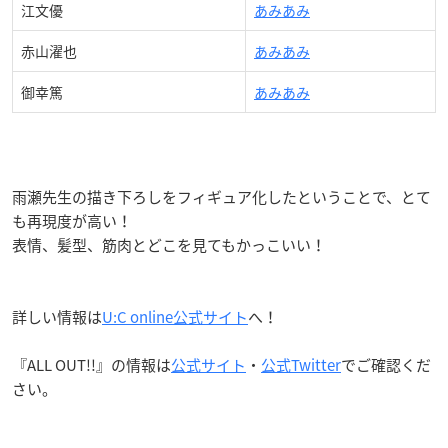
江文優
あみあみ
赤山濯也
あみあみ
御幸篤
あみあみ
雨瀬先生の描き下ろしをフィギュア化したということで、とて
も再現度が高い！
表情、髪型、筋肉とどこを見てもかっこいい！
詳しい情報は
U:C online公式サイト
へ！
『ALL OUT!!』の情報は
公式サイト
・
公式Twitter
でご確認くだ
さい。