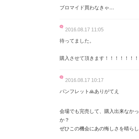
ブロマイド買わなきゃ…
2016.08.17 11:05
待ってました。
購入させて頂きます！！！！！！！
2016.08.17 10:17
パンフレット🙏ありがてえ
会場でも完売して、購入出来なかっ
か？
ぜひこの機会にあの悔しさを晴らし