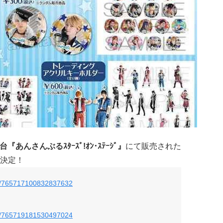
台『あんさんぶるｽﾀｰｽﾞ!ｵﾝ･ｽﾃｰｼﾞ』
にて販売された
決定！
tus/765717100832837632
tus/765719181530497024