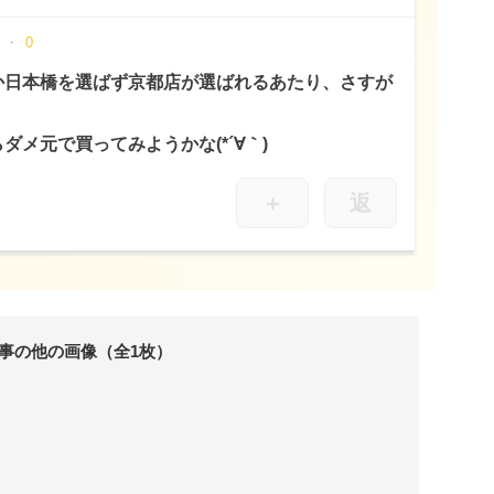
0
か日本橋を選ばず京都店が選ばれるあたり、さすが
メ元で買ってみようかな(*´∀｀)
＋
返
事の他の画像（全1枚）