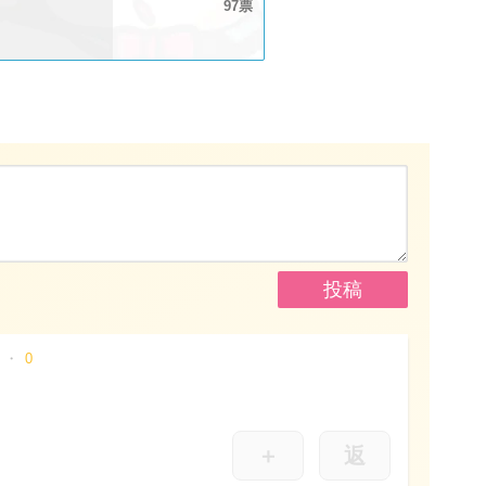
97
0
＋
返