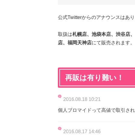
公式Twitterからのアナウンス
取扱は
札幌店、池袋本店、渋谷店、
店、福岡天神店
にて販売されます。
再販は有り難い！
2016.08.18 10:21
個人ブロマイドって高値で取引され
2016.08.17 14:46