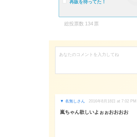
再販を待ってた！
134
名無しさん
2016年8月18日 at 7:02 PM
嵐ちゃん欲しいよぉぉおおおお