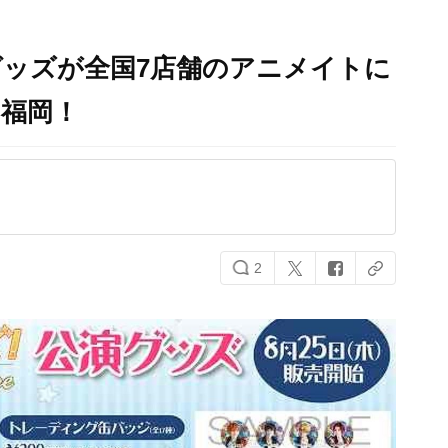
ッズが全国7店舗のアニメイトに
は福岡！
2