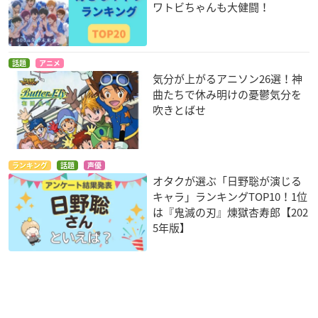
ワトビちゃんも大健闘！
話題
アニメ
気分が上がるアニソン26選！神
曲たちで休み明けの憂鬱気分を
吹きとばせ
ランキング
話題
声優
オタクが選ぶ「日野聡が演じる
キャラ」ランキングTOP10！1位
は『鬼滅の刃』煉󠄁獄杏寿郎【202
5年版】