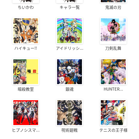
ちいかわ
キャラ一覧
鬼滅の刃
ハイキュー!!
アイドリッシ...
刀剣乱舞
暗殺教室
銀魂
HUNTER...
ヒプノシスマ...
呪術廻戦
テニスの王子様