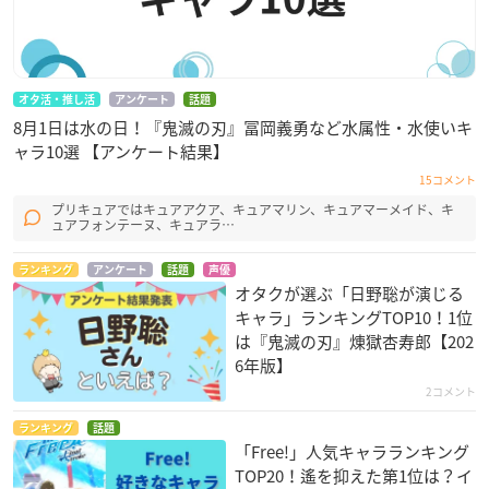
オタ活・推し活
アンケート
話題
8月1日は水の日！『鬼滅の刃』冨岡義勇など水属性・水使いキ
ャラ10選 【アンケート結果】
15コメント
プリキュアではキュアアクア、キュアマリン、キュアマーメイド、キ
ュアフォンテーヌ、キュアラ…
ランキング
アンケート
話題
声優
オタクが選ぶ「日野聡が演じる
キャラ」ランキングTOP10！1位
は『鬼滅の刃』煉󠄁獄杏寿郎【202
6年版】
2コメント
ランキング
話題
「Free!」人気キャラランキング
TOP20！遙を抑えた第1位は？イ