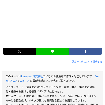
記事の内容について報告する
このページは
kusuguru株式会社
のにじめん編集部が作成・配信しています。
Fre
e!
/
アニメ
/
ニュース
の最新情報はリンク先をご覧ください。
アニメ・ゲーム・漫画などの2次元コンテンツや、声優・舞台・俳優などの情
報・話題をお届けする情報メディア「にじめん」。
女性向けアニメをはじめ、少年アニメやキャラクター作品、VTuberなどストリー
マーにも幅を広げ、オタクが気になる情報を幅広くお届けしています。
さらに、アンケート・ランキング・オタ活（推し活）お役立ち情報など、女性オ