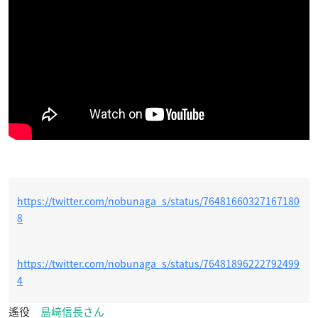
https://twitter.com/nobunaga_s/status/76481660327167180
8
https://twitter.com/nobunaga_s/status/76481896222792499
4
遙役
島﨑信長さん