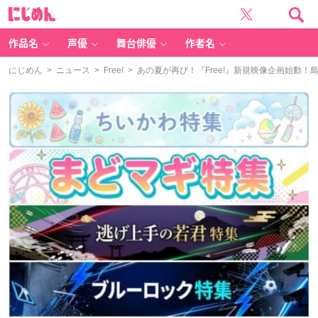
に
じ
め
ん
作品名
声優
舞台俳優
作者名
にじめん
>
ニュース
>
Free!
> あの夏が再び！『Free!』新規映像企画始動