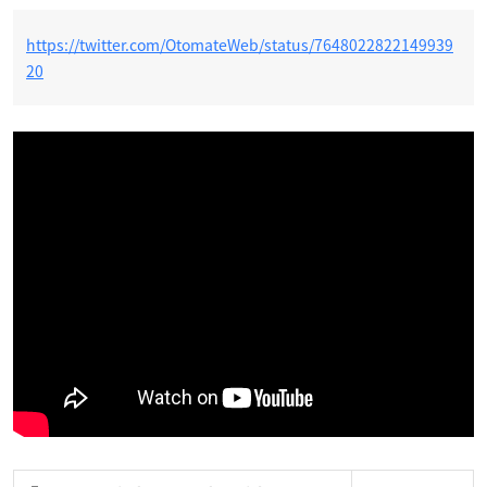
https://twitter.com/OtomateWeb/status/7648022822149939
20