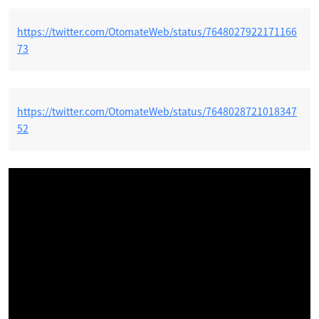
https://twitter.com/OtomateWeb/status/7648027922171166
73
https://twitter.com/OtomateWeb/status/7648028721018347
52