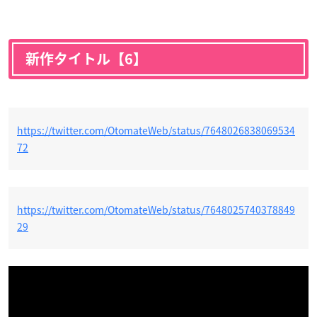
新作タイトル【6】
https://twitter.com/OtomateWeb/status/7648026838069534
72
https://twitter.com/OtomateWeb/status/7648025740378849
29