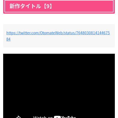
新作タイトル【9】
https://twitter.com/OtomateWeb/status/7648030814144675
84