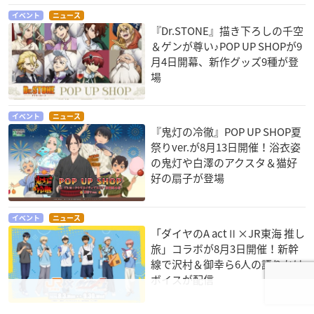
イベント
ニュース
『Dr.STONE』描き下ろしの千空
＆ゲンが尊い♪POP UP SHOPが9
月4日開幕、新作グッズ9種が登
場
イベント
ニュース
『鬼灯の冷徹』POP UP SHOP夏
祭りver.が8月13日開催！浴衣姿
の鬼灯や白澤のアクスタ＆猫好
好の扇子が登場
イベント
ニュース
「ダイヤのA actⅡ×JR東海 推し
旅」コラボが8月3日開催！新幹
線で沢村＆御幸ら6人の語りかけ
ボイスが配信