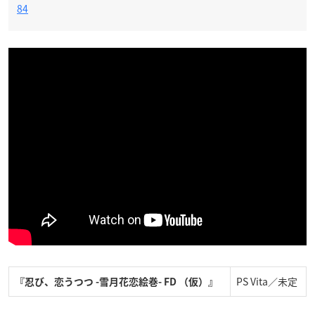
84
PS Vita／未定
『忍び、恋うつつ -雪月花恋絵巻- FD （仮）』