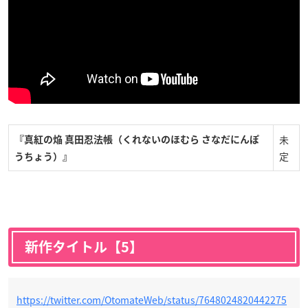
未
『真紅の焔 真田忍法帳（くれないのほむら さなだにんぽ
定
うちょう）』
新作タイトル【5】
https://twitter.com/OtomateWeb/status/7648024820442275