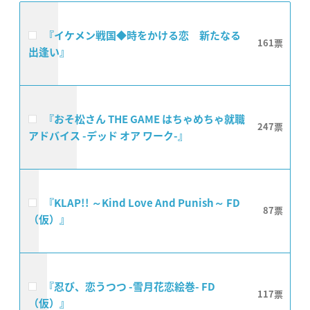
『イケメン戦国◆時をかける恋 新たなる
161
出逢い』
『おそ松さん THE GAME はちゃめちゃ就職
247
アドバイス -デッド オア ワーク-』
『KLAP!! ～Kind Love And Punish～ FD
87
（仮）』
『忍び、恋うつつ -雪月花恋絵巻- FD
117
（仮）』