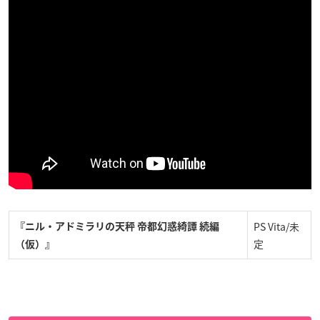
PS Vita/未
『ニル・アドミラリの天秤 帝都幻惑綺譚 続編
定
（仮）』