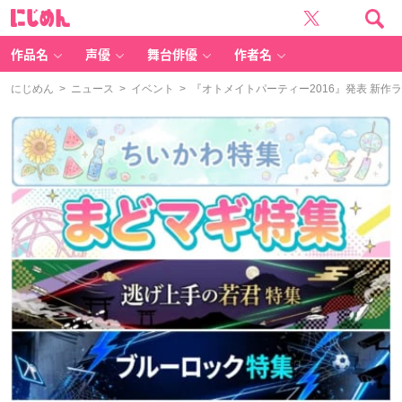
に
じ
め
ん
作品名
声優
舞台俳優
作者名
にじめん
>
ニュース
>
イベント
> 『オトメイトパーティー2016』発表 新