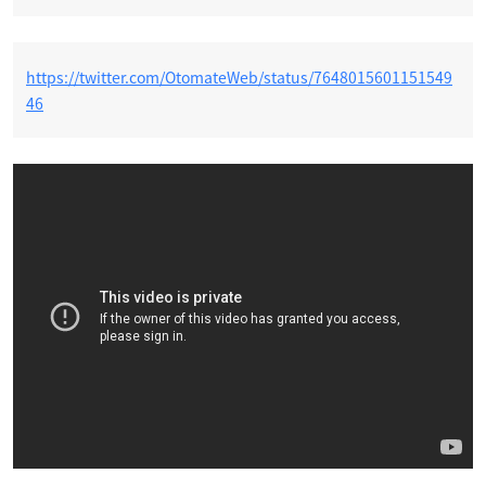
https://twitter.com/OtomateWeb/status/7648015601151549
46