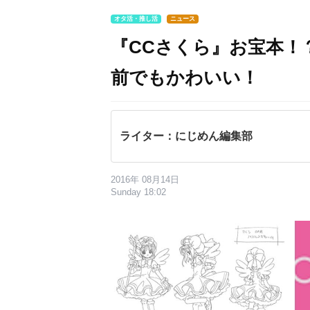
オタ活・推し活
ニュース
『CCさくら』お宝本！
前でもかわいい！
ライター：にじめん編集部
2016年 08月14日
Sunday 18:02