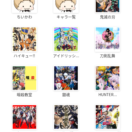
ちいかわ
キャラ一覧
鬼滅の刃
ハイキュー!!
アイドリッシ...
刀剣乱舞
暗殺教室
銀魂
HUNTER...