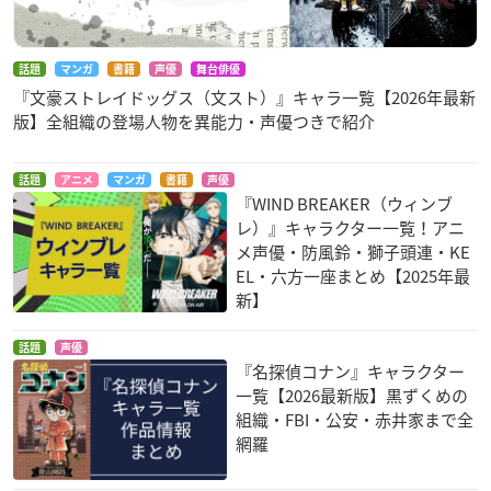
話題
マンガ
書籍
声優
舞台俳優
『文豪ストレイドッグス（文スト）』キャラ一覧【2026年最新
版】全組織の登場人物を異能力・声優つきで紹介
話題
アニメ
マンガ
書籍
声優
『WIND BREAKER（ウィンブ
レ）』キャラクター一覧！アニ
メ声優・防風鈴・獅子頭連・KE
EL・六方一座まとめ【2025年最
新】
話題
声優
『名探偵コナン』キャラクター
一覧【2026最新版】黒ずくめの
組織・FBI・公安・赤井家まで全
網羅