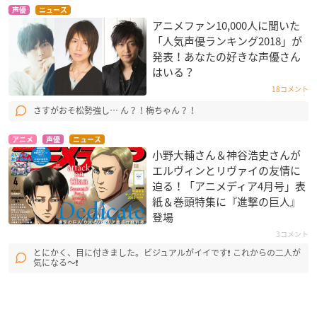
声優
ニュース
アニメファン10,000人に聞いた
「人気声優ランキング2018」が
発表！あなたの好きな声優さん
はいる？
18コメント
さすがおそ松勢強し… ん？！梅ちゃん？！
アニメ
声優
ニュース
小野大輔さん＆神谷浩史さんが
エルヴィンとリヴァイの友情に
迫る！「アニメディア4月号」表
紙＆巻頭特集に『進撃の巨人』
登場
3コメント
とにかく、目に付きました。ビジュアルがイイです❗ これからの二人が
気になる〜❗