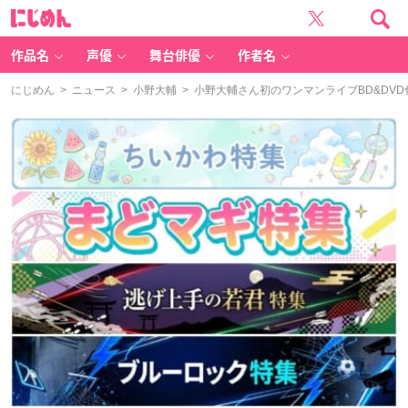
に
じ
め
ん
作品名
声優
舞台俳優
作者名
にじめん
>
ニュース
>
小野大輔
> 小野大輔さん初のワンマンライブBD&DV