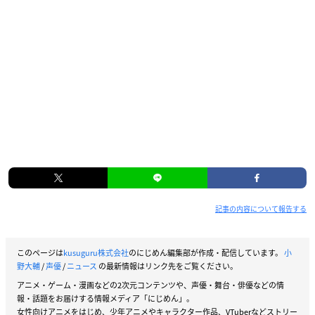
記事の内容について報告する
このページは
kusuguru株式会社
のにじめん編集部が作成・配信しています。
小
野大輔
/
声優
/
ニュース
の最新情報はリンク先をご覧ください。
アニメ・ゲーム・漫画などの2次元コンテンツや、声優・舞台・俳優などの情
報・話題をお届けする情報メディア「にじめん」。
女性向けアニメをはじめ、少年アニメやキャラクター作品、VTuberなどストリー