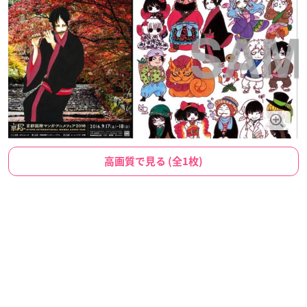
高画質で見る (全1枚)