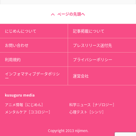
ページの先頭へ
にじめんについて
記事掲載について
お問い合わせ
プレスリリース送付先
利用規約
プライバシーポリシー
インフォマティブデータポリシ
運営会社
ー
kusuguru
media
アニメ情報［にじめん］
科学ニュース［ナゾロジー］
メンタルケア［ココロジー］
心理テスト［シンリ］
Copyright 2013 nijimen.