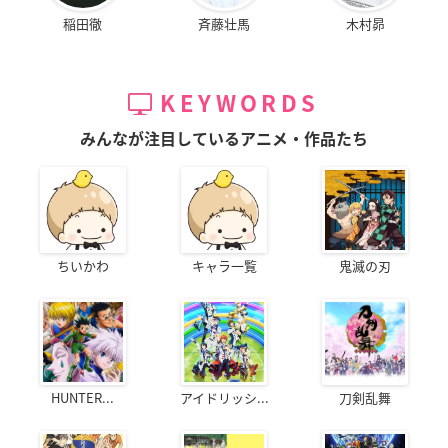
稲田徹
斉藤壮馬
木村昴
KEYWORDS
みんなが注目しているアニメ・作品たち
ちいかわ
キャラ一覧
鬼滅の刃
HUNTER...
アイドリッシ...
刀剣乱舞