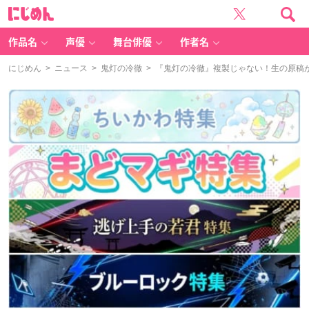
に
じ
め
ん
作品名
声優
舞台俳優
作者名
にじめん
>
ニュース
>
鬼灯の冷徹
> 『鬼灯の冷徹』複製じゃない！生の原稿