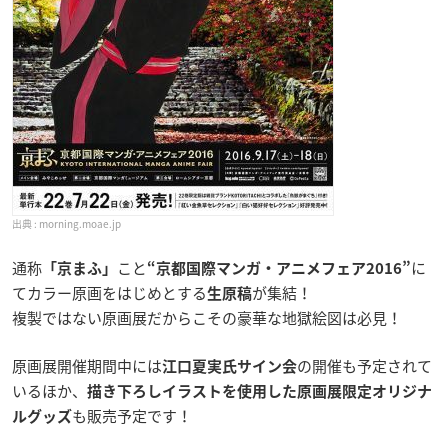
morning.moae.jp
通称
こと
に
「京まふ」
“京都国際マンガ・アニメフェア2016”
てカラー原画をはじめとする
が集結！
生原稿
複製ではない原画展だからこその豪華な地獄絵図は必見！
原画展開催期間中には
の開催も予定されて
江口夏実氏サイン会
いるほか、
描き下ろしイラストを使用した原画展限定オリジナ
も販売予定です！
ルグッズ