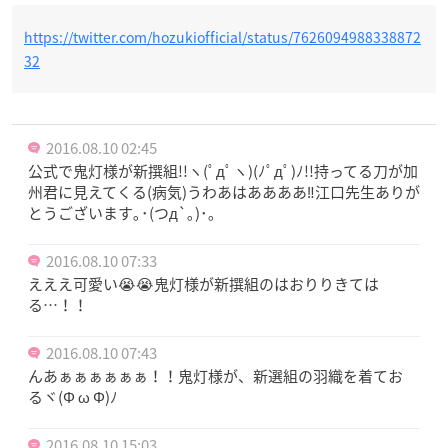
https://twitter.com/hozukiofficial/status/7626094988338872
32
2016.08.10 02:45
公式で鬼灯様が新撰組!!ヽ(ﾟдﾟヽ)(ﾉﾟдﾟ)ﾉ!!持ってる刀が加
州君に見えてくる(病気)うわあはああああ‼江口先生ありが
とうございます｡･(つд`｡)･｡
2016.08.10 07:33
えええ可愛い😭😭鬼灯様が新撰組のはおりりきては
る…！！
2016.08.10 07:43
んあぁぁぁぁぁぁ！！鬼灯様が、新選組の羽織を着てお
るヾ(Φ ω Φ)ﾉ
2016.08.10 15:03