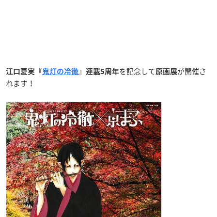
を記念して
が開催さ
江口夏実『
鬼灯の冷徹
』連載5周年
原画展
れます！