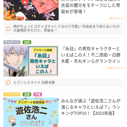
衣装の腰元をモチーフにした帯
留めが登場！
18コメント
柄がちょっとゴチャゴチャしてるけど可愛い 作品あまり知らないただ
の着物好きだけど、帯留め…
アンケート
話題
「糸目」の男性キャラクターと
いえばこの人！不二周助・白膠
木簓・市丸ギンらがランクイン
125コメント
ヒプノシスマイク 白膠木簓
ランキング
話題
声優
みんなが選ぶ「遊佐浩二さんが
演じるキャラといえば？」ラン
キングTOP10！【2023年版】