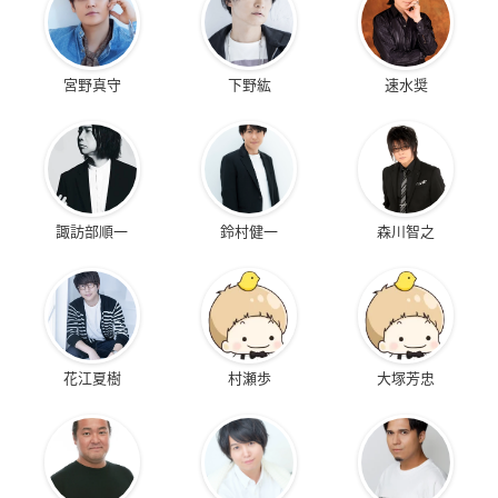
宮野真守
下野紘
速水奨
諏訪部順一
鈴村健一
森川智之
花江夏樹
村瀬歩
大塚芳忠