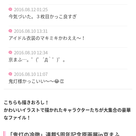
2016.08.12 01:25
今気づいた。３枚目かっこ良すぎ
2016.08.10 13:31
アイドル衣装のマキミキかわええ〜！
2016.08.10 12:34
京まふ…。゜(゜´Д｀゜)゜。
2016.08.10 11:07
鬼灯様かっこいい〜〜😂👏
こちらも描きおろし！
かわいいイラストで描かれたキャラクターたちが
大集合の豪華
なファイル！
「鬼灯の冷徹」連載5周年記念原画展in京まふ