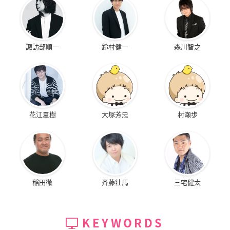
諏訪部順一
鈴村健一
森川智之
花江夏樹
大塚芳忠
村瀬歩
稲田徹
斉藤壮馬
三宅健太
KEYWORDS