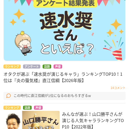
ランキング
アンケート
話題
声優
オタクが選ぶ「速水奨が演じるキャラ」ランキングTOP10！1
位は『炎の蜃気楼』直江信綱【2026年版】
14コメント
この時代に直江信綱が1位になるのおもろすぎるw
ランキング
話題
声優
みんなが選ぶ！山口勝平さんが
演じる人気キャラランキングTO
P10【2022年版】