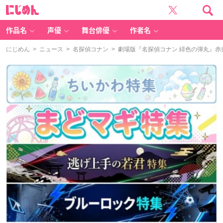
に
じ
め
ん
作品名
声優
舞台俳優
作者名
にじめん
>
ニュース
>
名探偵コナン
> 劇場版『名探偵コナン 緋色の弾丸』