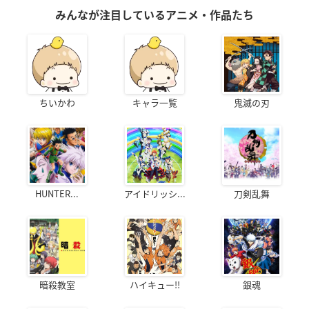
みんなが注目しているアニメ・作品たち
ちいかわ
キャラ一覧
鬼滅の刃
HUNTER...
アイドリッシ...
刀剣乱舞
暗殺教室
ハイキュー!!
銀魂