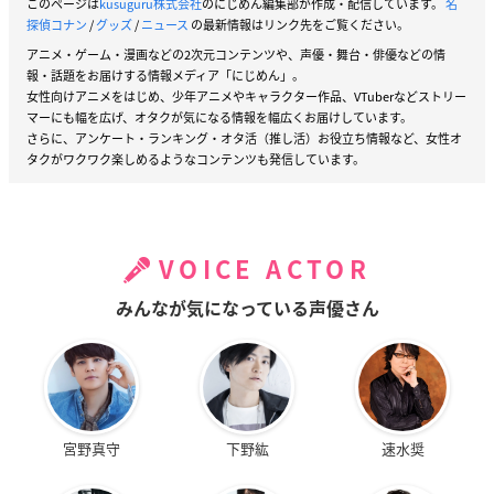
このページは
kusuguru株式会社
のにじめん編集部が作成・配信しています。
名
探偵コナン
/
グッズ
/
ニュース
の最新情報はリンク先をご覧ください。
アニメ・ゲーム・漫画などの2次元コンテンツや、声優・舞台・俳優などの情
報・話題をお届けする情報メディア「にじめん」。
女性向けアニメをはじめ、少年アニメやキャラクター作品、VTuberなどストリー
マーにも幅を広げ、オタクが気になる情報を幅広くお届けしています。
さらに、アンケート・ランキング・オタ活（推し活）お役立ち情報など、女性オ
タクがワクワク楽しめるようなコンテンツも発信しています。
VOICE ACTOR
みんなが気になっている声優さん
宮野真守
下野紘
速水奨