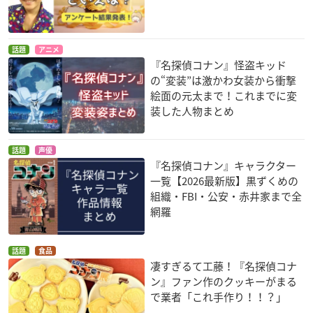
話題
アニメ
『名探偵コナン』怪盗キッド
の“変装”は激かわ女装から衝撃
絵面の元太まで！これまでに変
装した人物まとめ
話題
声優
『名探偵コナン』キャラクター
一覧【2026最新版】黒ずくめの
組織・FBI・公安・赤井家まで全
網羅
話題
食品
凄すぎるて工藤！『名探偵コナ
ン』ファン作のクッキーがまる
で業者「これ手作り！！？」