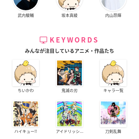
武内駿輔
坂本真綾
内山昂輝
KEYWORDS
みんなが注目しているアニメ・作品たち
ちいかわ
鬼滅の刃
キャラ一覧
ハイキュー!!
アイドリッシ...
刀剣乱舞