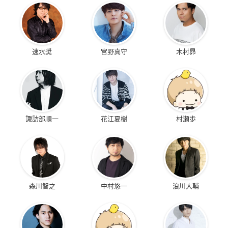
速水奨
宮野真守
木村昴
諏訪部順一
花江夏樹
村瀬歩
森川智之
中村悠一
浪川大輔