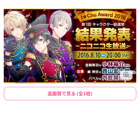
高画質で見る (全1枚)