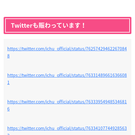
Twitterも賑わっています！
https://twitter.com/ichu_official/status/76257429462267084
8
https://twitter.com/ichu_official/status/76331489661636608
1
https://twitter.com/ichu_official/status/76333954948534681
6
https://twitter.com/ichu_official/status/76334107744928563