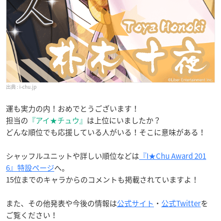
i-chu.jp
運も実力の内！おめでとうございます！
担当の
『アイ★チュウ』
は上位にいましたか？
どんな順位でも応援している人がいる！そこに意味がある！
シャッフルユニットや詳しい順位などは
『I★Chu Award 201
6』特設ページ
へ。
15位までのキャラからのコメントも掲載されていますよ！
また、その他発表や今後の情報は
公式サイト
・
公式Twitter
を
ご覧ください！