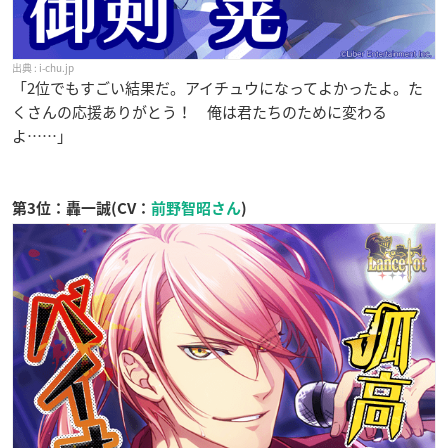
i-chu.jp
「2位でもすごい結果だ。アイチュウになってよかったよ。た
くさんの応援ありがとう！ 俺は君たちのために変わる
よ……」
第3位：轟一誠(CV：
前野智昭さん
)