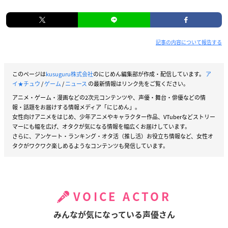
記事の内容について報告する
このページは
kusuguru株式会社
のにじめん編集部が作成・配信しています。
ア
イ★チュウ
/
ゲーム
/
ニュース
の最新情報はリンク先をご覧ください。
アニメ・ゲーム・漫画などの2次元コンテンツや、声優・舞台・俳優などの情
報・話題をお届けする情報メディア「にじめん」。
女性向けアニメをはじめ、少年アニメやキャラクター作品、VTuberなどストリー
マーにも幅を広げ、オタクが気になる情報を幅広くお届けしています。
さらに、アンケート・ランキング・オタ活（推し活）お役立ち情報など、女性オ
タクがワクワク楽しめるようなコンテンツも発信しています。
VOICE ACTOR
みんなが気になっている声優さん