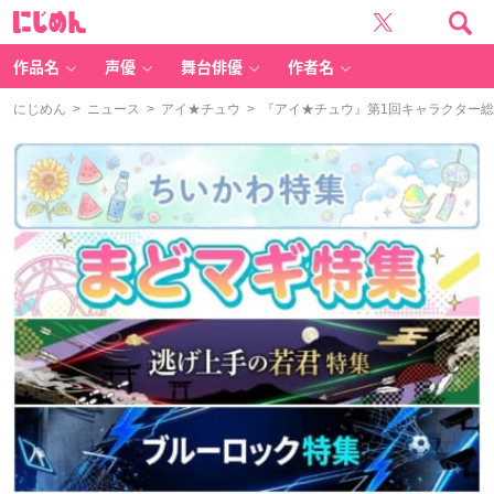
に
じ
め
ん
作品名
声優
舞台俳優
作者名
にじめん
>
ニュース
>
アイ★チュウ
> 『アイ★チュウ』第1回キャラクター