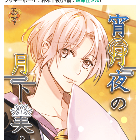
ラッキーボーイ：朴木十夜(声優：
峰岸佳さん
)