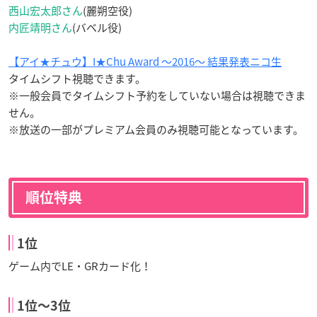
西山宏太郎さん
(麗朔空役)
内匠靖明さん
(バベル役)
【アイ★チュウ】I★Chu Award ～2016～ 結果発表ニコ生
タイムシフト視聴できます。
※一般会員でタイムシフト予約をしていない場合は視聴できま
せん。
※放送の一部がプレミアム会員のみ視聴可能となっています。
順位特典
1位
ゲーム内でLE・GRカード化！
1位〜3位