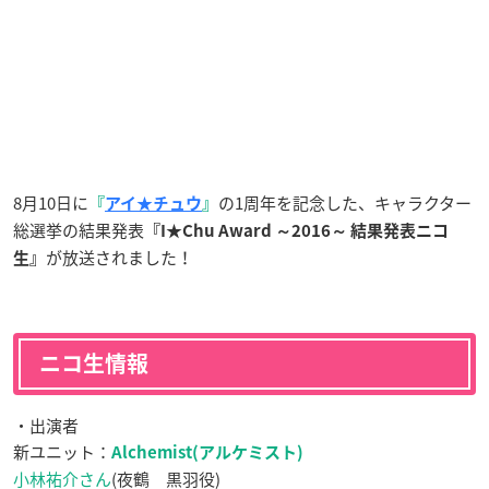
8月10日に
の1周年を記念した、キャラクター
『
アイ★チュウ
』
総選挙の結果発表
『I★Chu Award ～2016～ 結果発表ニコ
が放送されました！
生』
ニコ生情報
・出演者
新ユニット：
Alchemist(アルケミスト)
小林祐介さん
(夜鶴 黒羽役)