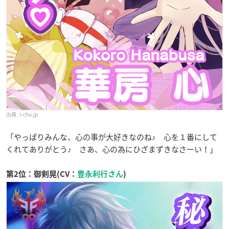
i-chu.jp
「やっぱりみんな、心の事が大好きなのね♪ 心を１番にして
くれてありがとう♪ さあ、心の為にひざまずきなさーい！」
第2位：御剣晃(CV：
豊永利行さん
)