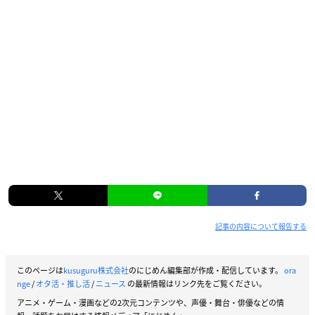
記事の内容について報告する
このページは
kusuguru株式会社
のにじめん編集部が作成・配信しています。
ora
nge
/
オタ活・推し活
/
ニュース
の最新情報はリンク先をご覧ください。
アニメ・ゲーム・漫画などの2次元コンテンツや、声優・舞台・俳優などの情