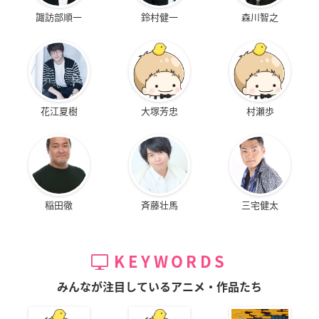
諏訪部順一
鈴村健一
森川智之
花江夏樹
大塚芳忠
村瀬歩
稲田徹
斉藤壮馬
三宅健太
KEYWORDS
みんなが注目しているアニメ・作品たち