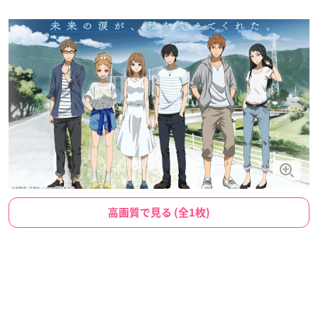
高画質で見る (全1枚)