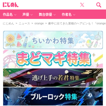
に
じ
め
ん
作品名
声優
舞台俳優
作者名
にじめん
>
ニュース
>
orange
> 劇中に出てきた菜穂のヘアピンも！『orange