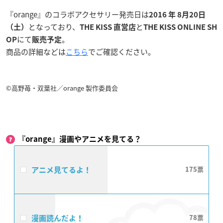
『orange』のコラボアクセサリー発売日は
2016 年 8月20日
となっており、
と
（土）
THE KISS 直営店
THE KISS ONLINE SH
にて
。
OP
販売予定
商品の詳細などは
こちら
でご確認ください。
©高野苺・双葉社／orange 製作委員会
『orange』漫画やアニメを見てる？
アニメ見てるよ！
175
漫画読んだよ！
78