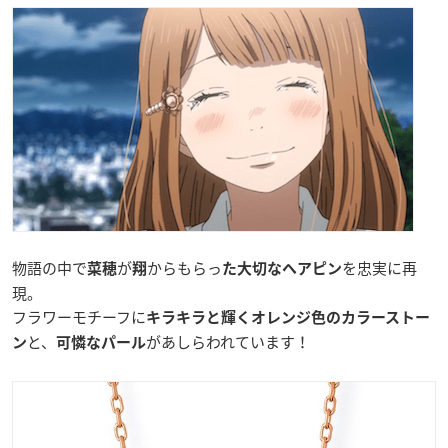
物語の中で
が
からもらっ
を忠実に再
菜穂
翔
た大切なヘアピン
現。
フラワーモチーフに
キラキラと輝くオレンジ色のカラーストー
と、
があしらわれています！
ン
可憐なパール