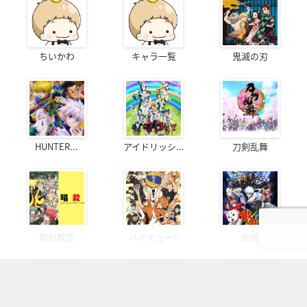
ちいかわ
キャラ一覧
鬼滅の刃
HUNTER...
アイドリッシ...
刀剣乱舞
暗殺教室
ハイキュー!!
銀魂