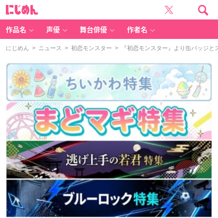
に
じ
め
ん
作品名
声優
舞台俳優
作者名
にじめん
>
ニュース
>
初恋モンスター
> 『初恋モンスター』より缶バッジと