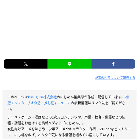
記事の内容について報告する
このページは
kusuguru株式会社
のにじめん編集部が作成・配信しています。
初
恋モンスター
/
オタ活・推し活
/
ニュース
の最新情報はリンク先をご覧くださ
い。
アニメ・ゲーム・漫画などの2次元コンテンツや、声優・舞台・俳優などの情
報・話題をお届けする情報メディア「にじめん」。
女性向けアニメをはじめ、少年アニメやキャラクター作品、VTuberなどストリー
マーにも幅を広げ、オタクが気になる情報を幅広くお届けしています。