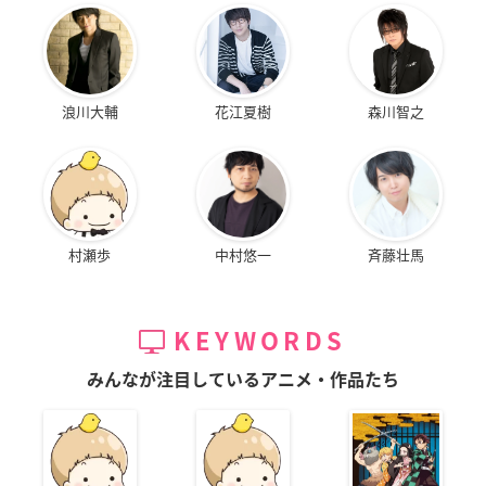
浪川大輔
花江夏樹
森川智之
村瀬歩
中村悠一
斉藤壮馬
KEYWORDS
みんなが注目しているアニメ・作品たち