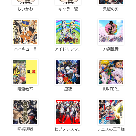
ちいかわ
キャラ一覧
鬼滅の刃
ハイキュー!!
アイドリッシ...
刀剣乱舞
暗殺教室
銀魂
HUNTER...
呪術廻戦
ヒプノシスマ...
テニスの王子様