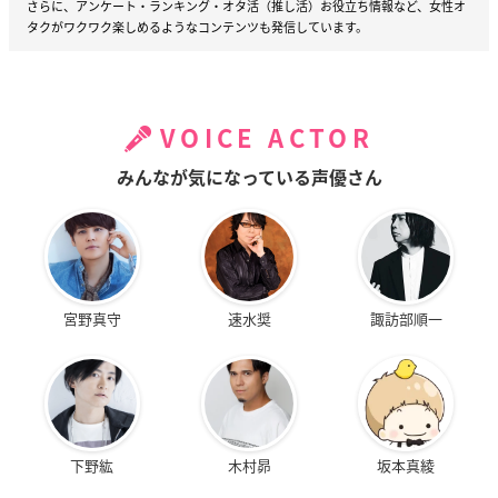
さらに、アンケート・ランキング・オタ活（推し活）お役立ち情報など、女性オ
タクがワクワク楽しめるようなコンテンツも発信しています。
VOICE ACTOR
みんなが気になっている声優さん
宮野真守
速水奨
諏訪部順一
下野紘
木村昴
坂本真綾