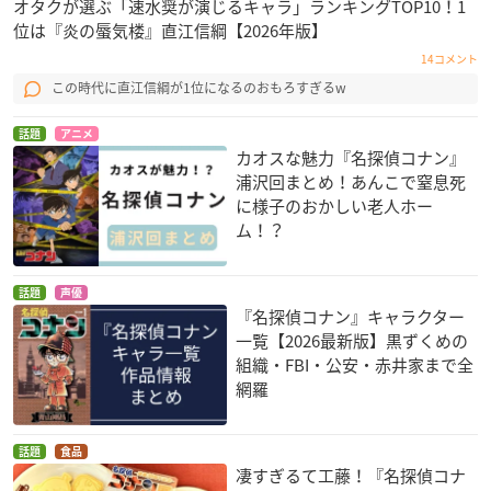
オタクが選ぶ「速水奨が演じるキャラ」ランキングTOP10！1
位は『炎の蜃気楼』直江信綱【2026年版】
14コメント
この時代に直江信綱が1位になるのおもろすぎるw
話題
アニメ
カオスな魅力『名探偵コナン』
浦沢回まとめ！あんこで窒息死
に様子のおかしい老人ホー
ム！？
話題
声優
『名探偵コナン』キャラクター
一覧【2026最新版】黒ずくめの
組織・FBI・公安・赤井家まで全
網羅
話題
食品
凄すぎるて工藤！『名探偵コナ