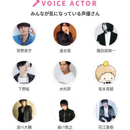
VOICE ACTOR
みんなが気になっている声優さん
宮野真守
速水奨
諏訪部順一
下野紘
木村昴
坂本真綾
浪川大輔
森川智之
花江夏樹