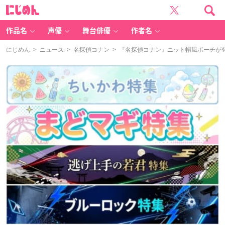
に
じ
め
ん
作品名
声優
舞台俳優
作者名
にじめん
>
ニュース
>
名探偵コナン
> 『名探偵コナン』ニット帽風ポーチが