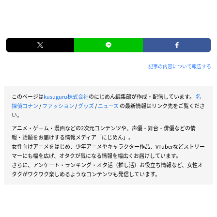
記事の内容について報告する
このページは
kusuguru株式会社
のにじめん編集部が作成・配信しています。
名
探偵コナン
/
ファッション
/
グッズ
/
ニュース
の最新情報はリンク先をご覧くださ
い。
アニメ・ゲーム・漫画などの2次元コンテンツや、声優・舞台・俳優などの情
報・話題をお届けする情報メディア「にじめん」。
女性向けアニメをはじめ、少年アニメやキャラクター作品、VTuberなどストリー
マーにも幅を広げ、オタクが気になる情報を幅広くお届けしています。
さらに、アンケート・ランキング・オタ活（推し活）お役立ち情報など、女性オ
タクがワクワク楽しめるようなコンテンツも発信しています。