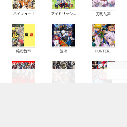
ハイキュー!!
アイドリッシ...
刀剣乱舞
暗殺教室
銀魂
HUNTER...
ヒプノシスマ...
呪術廻戦
テニスの王子様
OFFICIAL SNS
フォローしてより楽しいオタクライフ！