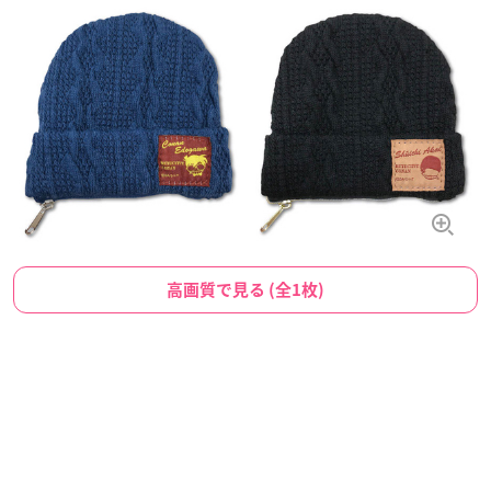
高画質で見る (全1枚)