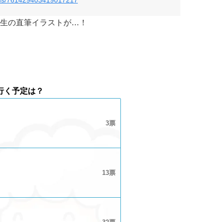
生の直筆イラストが…！
行く予定は？
3
13