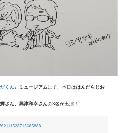
だくん
』ミュージアム
にて、本日は
はんだらじお
輝さん、興津和幸さん
の3名が出演！
us/762111528715685888