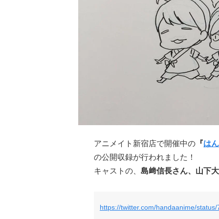
アニメイト新宿店で開催中の
『
はん
の公開収録が行われました！
キャストの、
島﨑信長さん、山下大
https://twitter.com/handaanime/stat