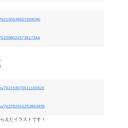
us/762105538507268096
us/762098024373817344
。
！
atus/762193070511185920
atus/762202916253863936
らえたイラストです！