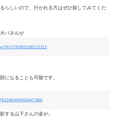
るらしいので、行かれる方はぜひ探してみてくだ
大パネルが
atus/761729392108122112
部になることも可能です。
us/762185494050447360
影する山下さんの姿が。