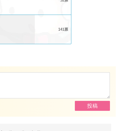
32
141