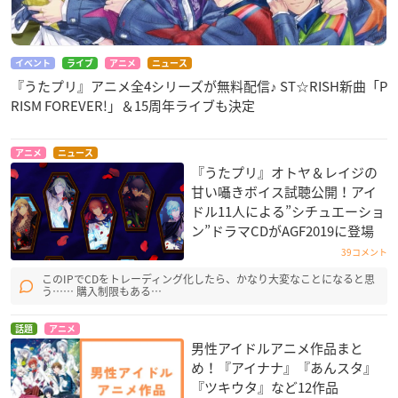
イベント
ライブ
アニメ
ニュース
『うたプリ』アニメ全4シリーズが無料配信♪ ST☆RISH新曲「P
RISM FOREVER!」＆15周年ライブも決定
アニメ
ニュース
『うたプリ』オトヤ＆レイジの
甘い囁きボイス試聴公開！アイ
ドル11人による”シチュエーショ
ン”ドラマCDがAGF2019に登場
39コメント
このIPでCDをトレーディング化したら、かなり大変なことになると思
う…… 購入制限もある…
話題
アニメ
男性アイドルアニメ作品まと
め！『アイナナ』『あんスタ』
『ツキウタ』など12作品