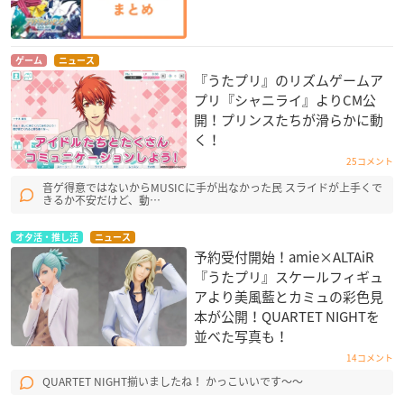
ゲーム
ニュース
『うたプリ』のリズムゲームア
プリ『シャニライ』よりCM公
開！プリンスたちが滑らかに動
く！
25コメント
音ゲ得意ではないからMUSICに手が出なかった民 スライドが上手くで
きるか不安だけど、動…
オタ活・推し活
ニュース
予約受付開始！amie×ALTAiR
『うたプリ』スケールフィギュ
アより美風藍とカミュの彩色見
本が公開！QUARTET NIGHT​を
並べた写真も！
14コメント
QUARTET NIGHT揃いましたね！ かっこいいです〜〜