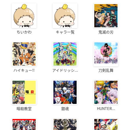
ちいかわ
キャラ一覧
鬼滅の刃
ハイキュー!!
アイドリッシ...
刀剣乱舞
暗殺教室
銀魂
HUNTER...