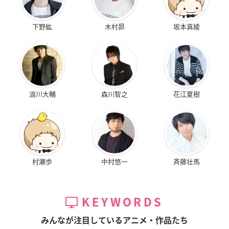
下野紘
木村昴
坂本真綾
浪川大輔
森川智之
花江夏樹
村瀬歩
中村悠一
斉藤壮馬
KEYWORDS
みんなが注目しているアニメ・作品たち