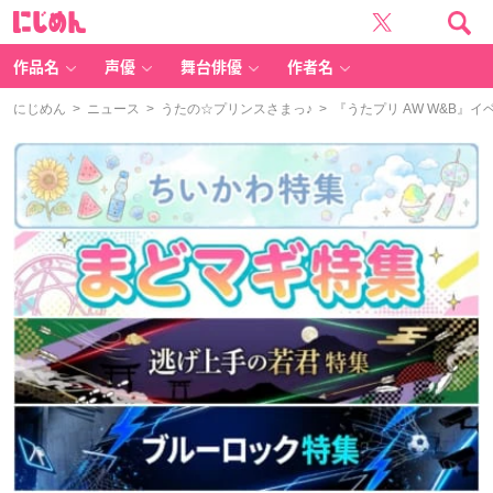
に
じ
め
ん
作品名
声優
舞台俳優
作者名
にじめん
>
ニュース
>
うたの☆プリンスさまっ♪
> 『うたプリ AW W&B