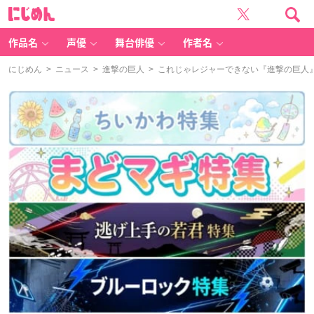
に
じ
め
ん
作品名
声優
舞台俳優
作者名
にじめん
>
ニュース
>
進撃の巨人
> これじゃレジャーできない『進撃の巨人