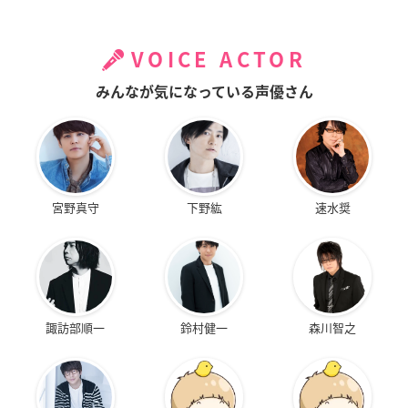
VOICE ACTOR
みんなが気になっている声優さん
宮野真守
下野紘
速水奨
諏訪部順一
鈴村健一
森川智之