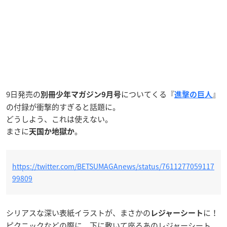
9日発売の
についてくる『
』
別冊少年マガジン9月号
進撃の巨人
の付録が衝撃的すぎると話題に。
どうしよう、これは使えない。
まさに
。
天国か地獄か
https://twitter.com/BETSUMAGAnews/status/7611277059117
99809
シリアスな深い表紙イラストが、まさかの
に！
レジャーシート
ピクニックなどの際に、下に敷いて座るあのレジャーシート