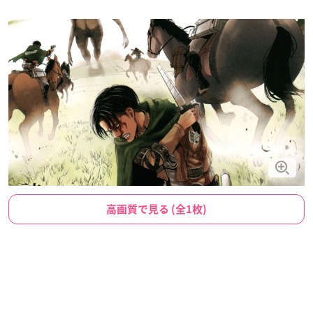
高画質で見る (全1枚)