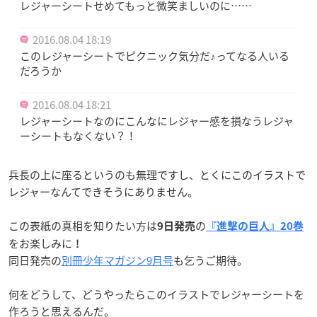
レジャーシートせめてもっと微笑ましいのに……
2016.08.04 18:19
このレジャーシートでピクニック気分だ♪ってなる人いる
だろうか
2016.08.04 18:21
レジャーシートなのにこんなにレジャー感を損なうレジャ
ーシートもなくない？！
兵長の上に座るというのも無理ですし、とくにこのイラストで
レジャーなんてできそうにありません。
この表紙の真相を知りたい方は
の
9日発売
『進撃の巨人』20巻
をお楽しみに！
同日発売の
別冊少年マガジン9月号
も乞うご期待。
何をどうして、どうやったらこのイラストでレジャーシートを
作ろうと思えるんだ。