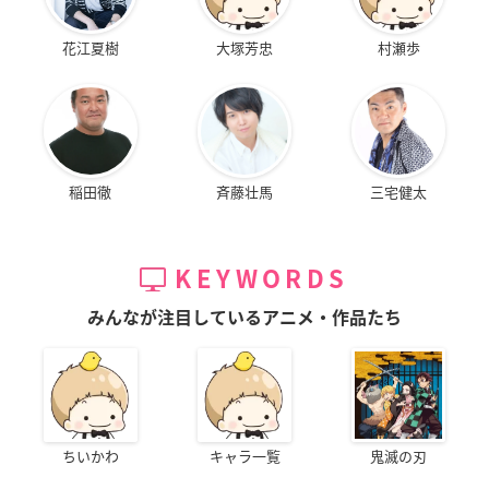
花江夏樹
大塚芳忠
村瀬歩
稲田徹
斉藤壮馬
三宅健太
KEYWORDS
みんなが注目しているアニメ・作品たち
ちいかわ
キャラ一覧
鬼滅の刃