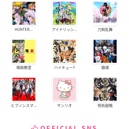
HUNTER...
アイドリッシ...
刀剣乱舞
暗殺教室
ハイキュー!!
銀魂
ヒプノシスマ...
サンリオ
呪術廻戦
OFFICIAL SNS