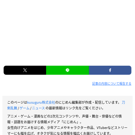
記事の内容について報告する
このページは
kusuguru株式会社
のにじめん編集部が作成・配信しています。
刀
剣乱舞
/
ゲーム
/
ニュース
の最新情報はリンク先をご覧ください。
アニメ・ゲーム・漫画などの2次元コンテンツや、声優・舞台・俳優などの情
報・話題をお届けする情報メディア「にじめん」。
女性向けアニメをはじめ、少年アニメやキャラクター作品、VTuberなどストリー
マーにも幅を広げ、オタクが気になる情報を幅広くお届けしています。