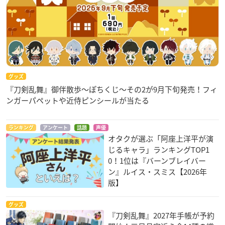
グッズ
『刀剣乱舞』御伴散歩～ぽちくじ～その2が9月下旬発売！フィ
ンガーパペットや近侍ピンシールが当たる
ランキング
アンケート
話題
声優
オタクが選ぶ「阿座上洋平が演
じるキャラ」ランキングTOP1
0！1位は『バーンブレイバー
ン』ルイス・スミス【2026年
版】
グッズ
『刀剣乱舞』2027年手帳が予約