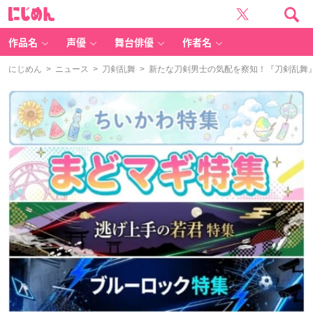
に
じ
め
ん
作品名
声優
舞台俳優
作者名
にじめん
>
ニュース
>
刀剣乱舞
> 新たな刀剣男士の気配を察知！『刀剣乱舞