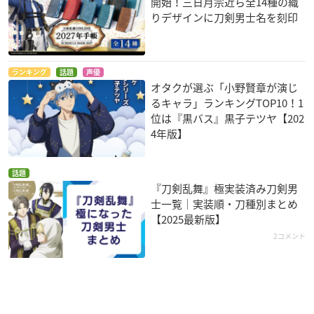
開始！三日月宗近ら全14種の織
りデザインに刀剣男士名を刻印
ランキング
話題
声優
オタクが選ぶ「小野賢章が演じ
るキャラ」ランキングTOP10！1
位は『黒バス』黒子テツヤ【202
4年版】
話題
『刀剣乱舞』極実装済み刀剣男
士一覧｜実装順・刀種別まとめ
【2025最新版】
2コメント