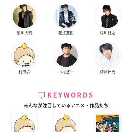
浪川大輔
花江夏樹
森川智之
村瀬歩
中村悠一
斉藤壮馬
KEYWORDS
みんなが注目しているアニメ・作品たち