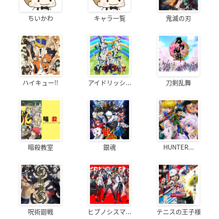
ちいかわ
キャラ一覧
鬼滅の刃
ハイキュー!!
アイドリッシ...
刀剣乱舞
暗殺教室
銀魂
HUNTER...
呪術廻戦
ヒプノシスマ...
テニスの王子様